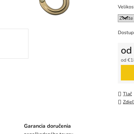
Velikos
Dostup
o
od
€1
Jedno
Tlač
Zdieľ
Garancia doručenia