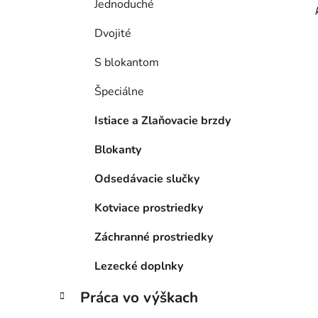
Jednoduché
Dvojité
S blokantom
Špeciálne
Istiace a Zlaňovacie brzdy
Blokanty
Odsedávacie slučky
Kotviace prostriedky
Záchranné prostriedky
Lezecké doplnky
Práca vo výškach