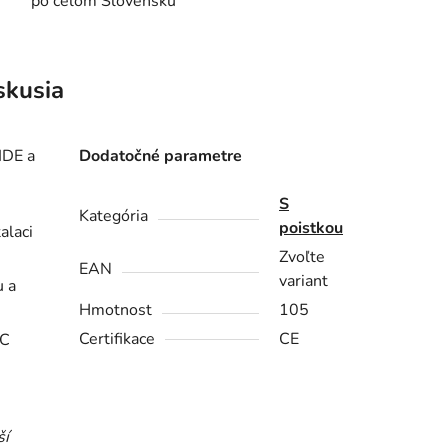
po celom Slovensku
skusia
IDE a
Dodatočné parametre
S
Kategória
poistkou
alaci
Zvoľte
EAN
variant
u a
Hmotnost
105
Certifikace
CE
AC
ší