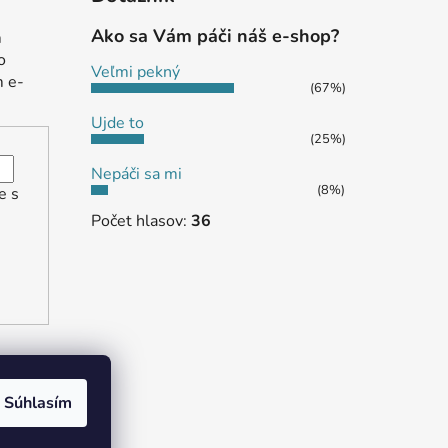
Ako sa Vám páči náš e-shop?
m
o
Veľmi pekný
m e-
(67%)
Ujde to
(25%)
Nepáči sa mi
(8%)
e s
Počet hlasov:
36
Súhlasím