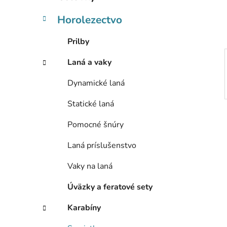
e
l
Horolezectvo
Prilby
Laná a vaky
Dynamické laná
Statické laná
Pomocné šnúry
Laná príslušenstvo
Vaky na laná
Úväzky a feratové sety
Karabíny