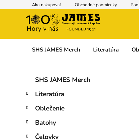
Prejsť
Ako nakupovať
Obchodné podmienky
Pod
na
obsah
SHS JAMES Merch
Literatúra
Ob
B
K
Preskočiť
SHS JAMES Merch
a
kategórie
o
t
č
Literatúra
e
n
g
ý
Oblečenie
ó
p
r
Batohy
i
a
e
n
Čelovky