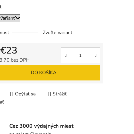
t
nosť
Zvoľte variant
d
€23
8,70
bez DPH
tková cena:
DO KOŠÍKA
Opýtať sa
Strážiť
ať
Cez 3000 výdajných miest