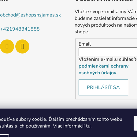
Vložte svoj e-mail a my Vá
obchod
@
eshopshsjames.sk
budeme zasielať informácie 
nových produktoch na našo
+421948341888
shope.
Email
Vložením e-mailu súhlasít
podmienkami ochrany
osobných údajov
PRIHLÁSIŤ SA
oužíva súbory cookie. Ďalším prechádzaním tohto webu
súhlas s ich používaním. Viac informácií
tu
.
MôjPrvýEshop.sk
Shoptet.sk