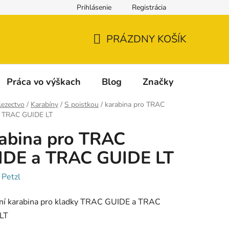
Prihlásenie
Registrácia
Napíšte nám
Reklamácia a vrátenie tovaru
Reklamačný fo
PRÁZDNY KOŠÍK
NÁKUPNÝ
KOŠÍK
Práca vo výškach
Blog
Značky
lezectvo
/
Karabíny
/
S poistkou
/
karabina pro TRAC
 TRAC GUIDE LT
abina pro TRAC
IDE a TRAC GUIDE LT
:
Petzl
ní karabina pro kladky TRAC GUIDE a TRAC
LT