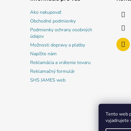
p
ä
Ako nakupovať
t
Obchodné podmienky
i
Podmienky ochrany osobných
e
údajov
Možnosti dopravy a platby
Napíšte nám
Reklamácia a vrátenie tovaru
Reklamačný formulár
SHS JAMES web
Tento web p
vyjadrujete 