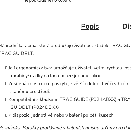
nepoškodeného tovaru
Popis
Di
Náhradní karabina, která prodlužuje životnost kladek TRAC GU
TRAC GUIDE LT.
Její ergonomický tvar umožňuje uživateli velmi rychlou inst
karabiny/kladky na lano pouze jednou rukou.
Zesílená konstrukce poskytuje větší odolnost vůči vlhkém
slanému prostředí.
Kompatibilní s kladkami TRAC GUIDE (P024ABXX) a TR
GUIDE LT (P024DBXX)
K dispozici jednotlivě nebo v balení po pěti kusech
Poznámka: Položky prodávané v baleních nejsou určeny pro dal