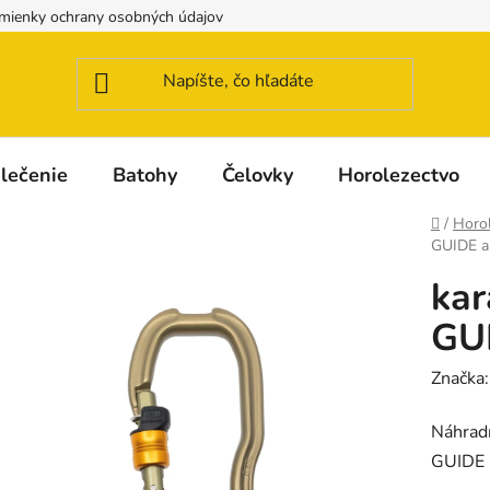
mienky ochrany osobných údajov
Možnosti dopravy a platby
lečenie
Batohy
Čelovky
Horolezectvo
Domov
/
Horo
GUIDE a
kar
GU
Značka
Náhrad
GUIDE 