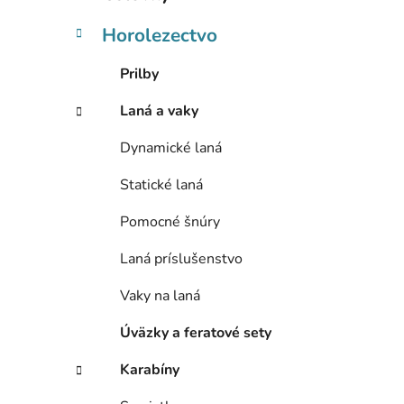
e
l
Horolezectvo
Prilby
Laná a vaky
Dynamické laná
Statické laná
Pomocné šnúry
Laná príslušenstvo
Vaky na laná
Úväzky a feratové sety
Karabíny