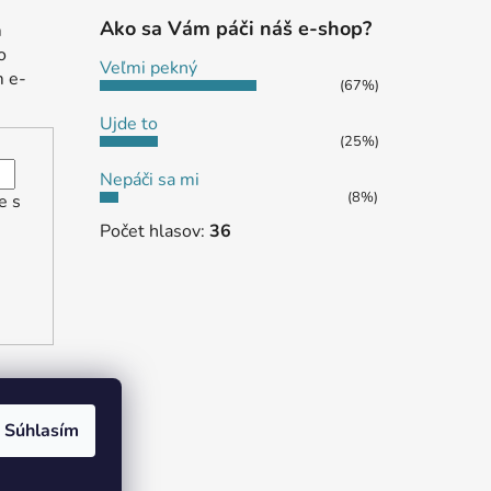
Ako sa Vám páči náš e-shop?
m
o
Veľmi pekný
m e-
(67%)
Ujde to
(25%)
Nepáči sa mi
(8%)
e s
Počet hlasov:
36
Súhlasím