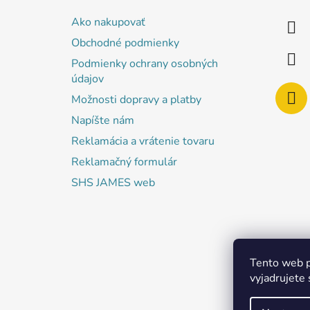
ä
Ako nakupovať
t
Obchodné podmienky
i
Podmienky ochrany osobných
e
údajov
Možnosti dopravy a platby
Napíšte nám
Reklamácia a vrátenie tovaru
Reklamačný formulár
SHS JAMES web
Tento web p
vyjadrujete 