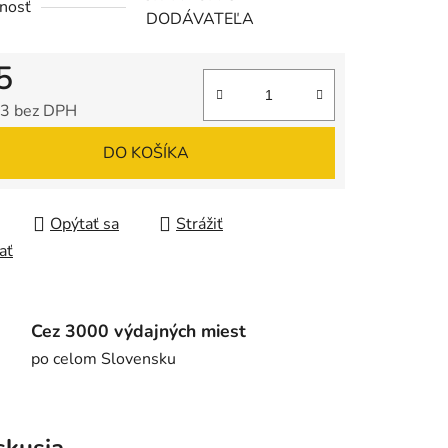
nosť
DODÁVATEĽA
5
3 bez DPH
tková cena:
DO KOŠÍKA
Opýtať sa
Strážiť
ať
Cez 3000 výdajných miest
po celom Slovensku