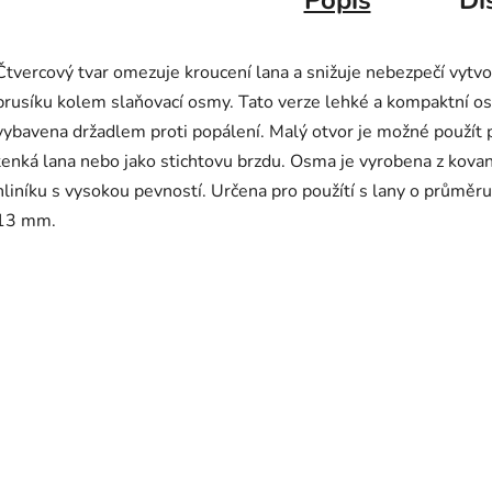
Popis
Di
Čtvercový tvar omezuje kroucení lana a snižuje nebezpečí vytvo
prusíku kolem slaňovací osmy. Tato verze lehké a kompaktní o
vybavena držadlem proti popálení. Malý otvor je možné použít 
tenká lana nebo jako stichtovu brzdu. Osma je vyrobena z kova
hliníku s vysokou pevností. Určena pro použítí s lany o průměru
13 mm.