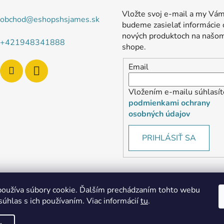
Vložte svoj e-mail a my Vá
obchod
@
eshopshsjames.sk
budeme zasielať informácie 
nových produktoch na našo
+421948341888
shope.
Email
Vložením e-mailu súhlasít
podmienkami ochrany
osobných údajov
PRIHLÁSIŤ SA
oužíva súbory cookie. Ďalším prechádzaním tohto webu
súhlas s ich používaním. Viac informácií
tu
.
MôjPrvýEshop.sk
Shoptet.sk