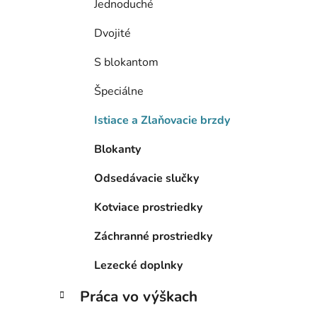
Jednoduché
Dvojité
S blokantom
Špeciálne
Istiace a Zlaňovacie brzdy
Blokanty
Odsedávacie slučky
Kotviace prostriedky
Záchranné prostriedky
Lezecké doplnky
Práca vo výškach