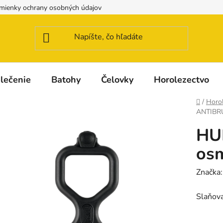
mienky ochrany osobných údajov
Možnosti dopravy a platby
lečenie
Batohy
Čelovky
Horolezectvo
Domov
/
Horo
ANTIBR
HU
os
Značka
Slaňov