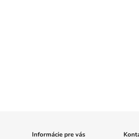
Z
á
Informácie pre vás
Kont
p