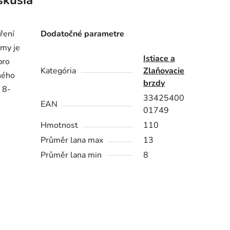
skusia
ření
Dodatočné parametre
smy je
Istiace a
pro
Kategória
Zlaňovacie
ného
brzdy
 8-
33425400
EAN
01749
Hmotnost
110
Průměr lana max
13
Průměr lana min
8