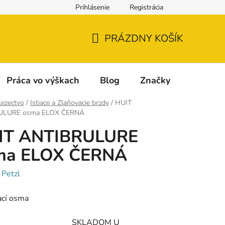
Prihlásenie
Registrácia
Napíšte nám
Reklamácia a vrátenie tovaru
Reklamačný fo
PRÁZDNY KOŠÍK
NÁKUPNÝ
KOŠÍK
Práca vo výškach
Blog
Značky
lezectvo
/
Istiace a Zlaňovacie brzdy
/
HUIT
ULURE osma ELOX ČERNÁ
IT ANTIBRULURE
ma ELOX ČERNÁ
:
Petzl
ací osma
SKLADOM U