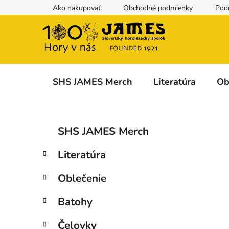
Prejsť
Ako nakupovať
Obchodné podmienky
Pod
na
obsah
SHS JAMES Merch
Literatúra
Ob
B
K
Preskočiť
SHS JAMES Merch
a
kategórie
o
t
č
Literatúra
e
n
g
ý
Oblečenie
ó
p
r
Batohy
i
a
e
n
Čelovky