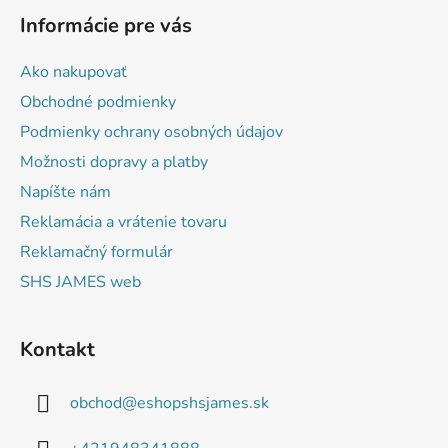
á
Informácie pre vás
p
ä
Ako nakupovať
t
Obchodné podmienky
i
Podmienky ochrany osobných údajov
e
Možnosti dopravy a platby
Napíšte nám
Reklamácia a vrátenie tovaru
Reklamačný formulár
SHS JAMES web
Kontakt
obchod
@
eshopshsjames.sk