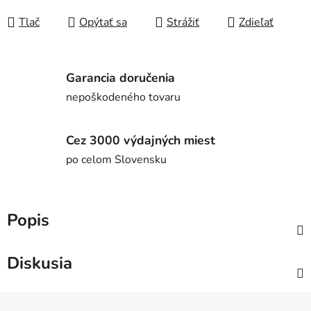
Jednotková cena:
Tlač
Opýtať sa
Strážiť
Zdieľať
Garancia doručenia
nepoškodeného tovaru
Cez 3000 výdajných miest
po celom Slovensku
Popis
Diskusia
Z