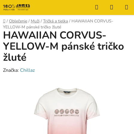
Prejsť
Hľadať
NÁKUP
na
KOŠÍK
obsah
Domov
/
Oblečenie
/
Muži
/
Tričká a tielka
/
HAWAIIAN CORVUS-
YELLOW-M pánské tričko žluté
HAWAIIAN CORVUS-
YELLOW-M pánské tričko
žluté
Značka:
Chillaz