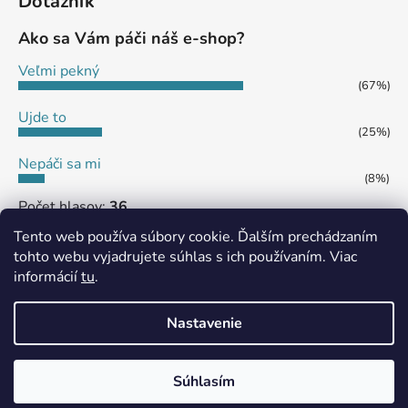
Dotazník
Ako sa Vám páči náš e-shop?
Veľmi pekný
(67%)
Ujde to
(25%)
Nepáči sa mi
(8%)
Počet hlasov:
36
Tento web používa súbory cookie. Ďalším prechádzaním
tohto webu vyjadrujete súhlas s ich používaním. Viac
informácií
tu
.
MôjPrvýEshop.sk
Shoptet.sk
Nastavenie
Vytvoril Shoptet
Súhlasím
Copyright 2026
eshop SHS JAMES
. Všetky práva
vyhradené.