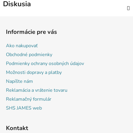
Diskusia
Z
á
Informácie pre vás
p
ä
Ako nakupovať
t
Obchodné podmienky
i
Podmienky ochrany osobných údajov
e
Možnosti dopravy a platby
Napíšte nám
Reklamácia a vrátenie tovaru
Reklamačný formulár
SHS JAMES web
Kontakt