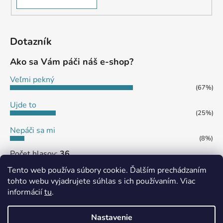
Dotazník
Ako sa Vám páči náš e-shop?
Veľmi pekný
(67%)
Ujde to
(25%)
Nepáči sa mi
(8%)
Počet hlasov:
36
Tento web používa súbory cookie. Ďalším prechádzaním
tohto webu vyjadrujete súhlas s ich používaním. Viac
informácií
tu
.
MôjPrvýEshop.sk
Shoptet.sk
Nastavenie