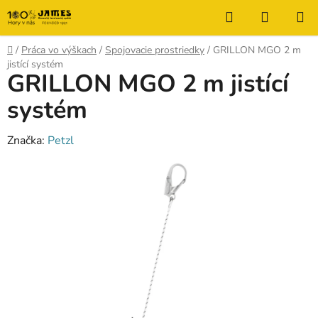
Prejsť
Hľadať
NÁKUP
na
KOŠÍK
obsah
Domov
/
Práca vo výškach
/
Spojovacie prostriedky
/
GRILLON MGO 2 m
jistící systém
GRILLON MGO 2 m jistící
systém
Značka:
Petzl