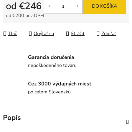
od
€246
DO KOŠÍKA
od
€200
bez DPH
Jednotková cena:
Tlač
Opýtať sa
Strážiť
Zdieľať
Garancia doručenia
nepoškodeného tovaru
Cez 3000 výdajných miest
po celom Slovensku
Popis