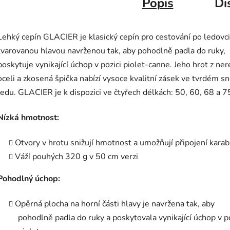
Popis
Di
Lehký cepín GLACIER je klasický cepín pro cestování po ledovci
tvarovanou hlavou navrženou tak, aby pohodlně padla do ruky,
poskytuje vynikající úchop v pozici piolet-canne. Jeho hrot z ne
oceli a zkosená špička nabízí vysoce kvalitní zásek ve tvrdém s
ledu. GLACIER je k dispozici ve čtyřech délkách: 50, 60, 68 a 7
Nízká hmotnost:
Otvory v hrotu snižují hmotnost a umožňují připojení karab
Váží pouhých 320 g v 50 cm verzi
Pohodlný úchop:
Opěrná plocha na horní části hlavy je navržena tak, aby
pohodlně padla do ruky a poskytovala vynikající úchop v po