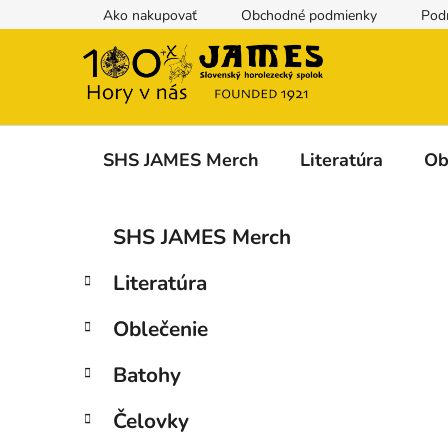
Prejsť
Ako nakupovať
Obchodné podmienky
Pod
na
obsah
SHS JAMES Merch
Literatúra
Ob
B
K
Preskočiť
SHS JAMES Merch
a
kategórie
o
t
č
Literatúra
e
n
g
ý
Oblečenie
ó
p
r
Batohy
i
a
e
n
Čelovky
e