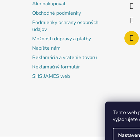
ä
Ako nakupovať
t
Obchodné podmienky
i
Podmienky ochrany osobných
e
údajov
Možnosti dopravy a platby
Napíšte nám
Reklamácia a vrátenie tovaru
Reklamačný formulár
SHS JAMES web
Tento web p
vyjadrujete 
Nastaven