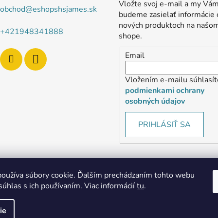
Vložte svoj e-mail a my Vá
obchod
@
eshopshsjames.sk
budeme zasielať informácie 
nových produktoch na našo
+421948341888
shope.
Email
Vložením e-mailu súhlasít
podmienkami ochrany
osobných údajov
PRIHLÁSIŤ SA
oužíva súbory cookie. Ďalším prechádzaním tohto webu
súhlas s ich používaním. Viac informácií
tu
.
MôjPrvýEshop.sk
Shoptet.sk
ie