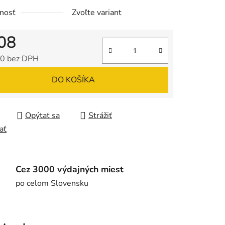
nosť
Zvoľte variant
08
0 bez DPH
tková cena:
DO KOŠÍKA
Opýtať sa
Strážiť
ať
Cez 3000 výdajných miest
po celom Slovensku