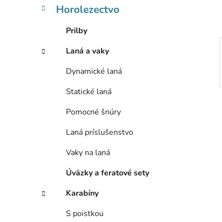
l
Horolezectvo
Prilby
Laná a vaky
Dynamické laná
Statické laná
Pomocné šnúry
Laná príslušenstvo
Vaky na laná
Úväzky a feratové sety
Karabíny
S poistkou