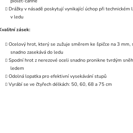
piolet-canne
Drážky v násadě poskytují vynikající úchop při technickém 
v ledu
Kvalitní zásek:
Ocelový hrot, který se zužuje směrem ke špičce na 3 mm, 
snadno zasekává do ledu
Spodní hrot z nerezové oceli snadno pronikne tvrdým sně
ledem
Odolná lopatka pro efektivní vysekávání stupů
Vyrábí se ve čtyřech délkách: 50, 60, 68 a 75 cm