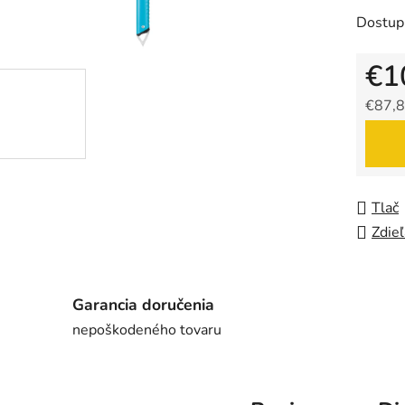
Dostup
€1
€87,8
Jedno
Tlač
Zdieľ
Garancia doručenia
nepoškodeného tovaru