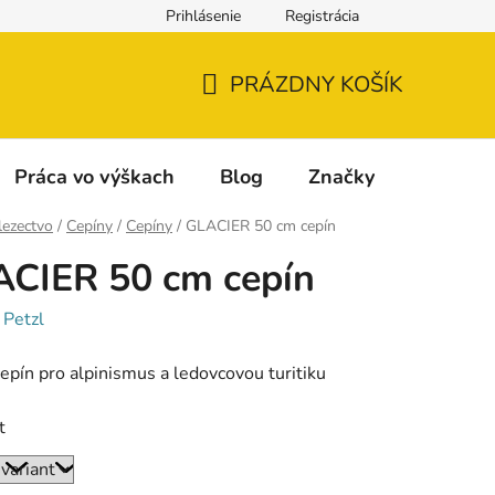
Prihlásenie
Registrácia
Napíšte nám
Reklamácia a vrátenie tovaru
Reklamačný fo
PRÁZDNY KOŠÍK
NÁKUPNÝ
KOŠÍK
Práca vo výškach
Blog
Značky
lezectvo
/
Cepíny
/
Cepíny
/
GLACIER 50 cm cepín
CIER 50 cm cepín
:
Petzl
epín pro alpinismus a ledovcovou turitiku
t