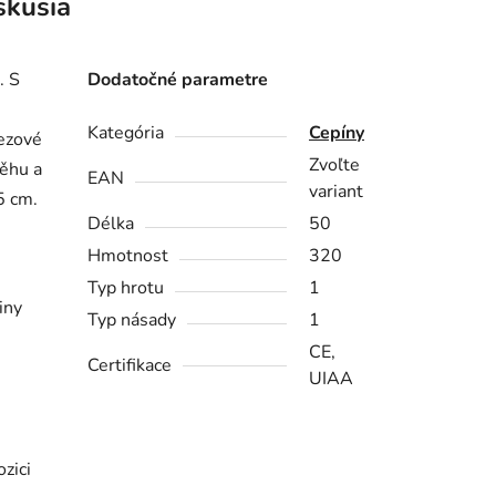
skusia
. S
Dodatočné parametre
Kategória
Cepíny
rezové
Zvoľte
něhu a
EAN
variant
5 cm.
Délka
50
Hmotnost
320
Typ hrotu
1
iny
Typ násady
1
CE,
Certifikace
UIAA
zici