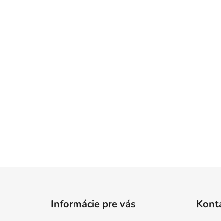
Z
á
Informácie pre vás
Kont
p