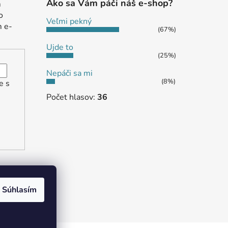
Ako sa Vám páči náš e-shop?
m
o
Veľmi pekný
m e-
(67%)
Ujde to
(25%)
Nepáči sa mi
(8%)
e s
Počet hlasov:
36
Súhlasím