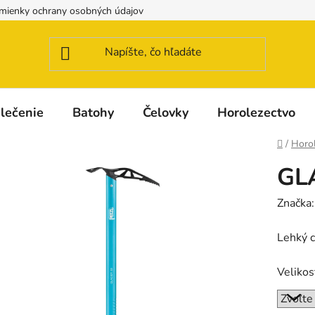
mienky ochrany osobných údajov
Možnosti dopravy a platby
lečenie
Batohy
Čelovky
Horolezectvo
Domov
/
Horo
GLA
Značka
Lehký c
Velikos