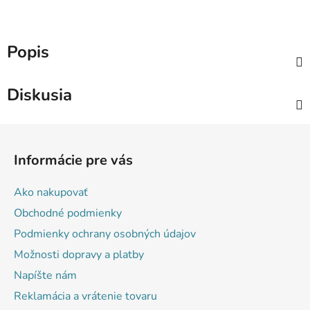
Popis
Diskusia
Z
á
Informácie pre vás
p
ä
Ako nakupovať
t
Obchodné podmienky
i
Podmienky ochrany osobných údajov
e
Možnosti dopravy a platby
Napíšte nám
Reklamácia a vrátenie tovaru