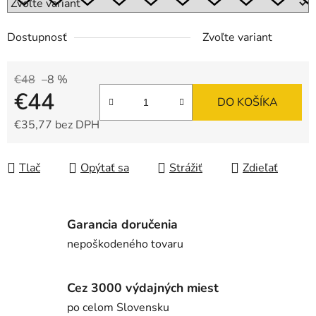
Dostupnosť
Zvoľte variant
€48
–8 %
€44
DO KOŠÍKA
€35,77 bez DPH
Jednotková cena:
Tlač
Opýtať sa
Strážiť
Zdieľať
Garancia doručenia
nepoškodeného tovaru
Cez 3000 výdajných miest
po celom Slovensku