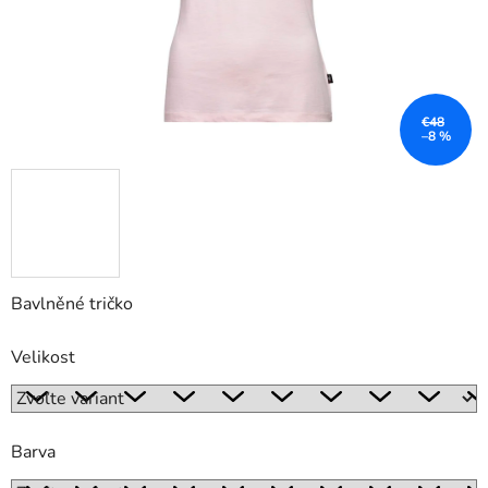
€48
–8 %
Bavlněné tričko
Velikost
Barva