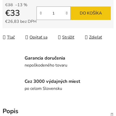
€38
–13 %
€33
DO KOŠÍKA
€26,83 bez DPH
Jednotková cena:
Tlač
Opýtať sa
Strážiť
Zdieľať
Garancia doručenia
nepoškodeného tovaru
Cez 3000 výdajných miest
po celom Slovensku
Popis