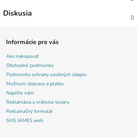
Diskusia
Z
á
Informácie pre vás
p
ä
Ako nakupovať
t
Obchodné podmienky
i
Podmienky ochrany osobných údajov
e
Možnosti dopravy a platby
Napíšte nám
Reklamácia a vrátenie tovaru
Reklamačný formulár
SHS JAMES web