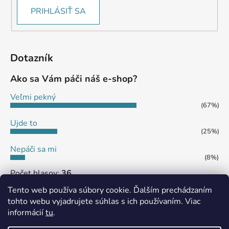
PRIHLÁSIŤ SA
Dotazník
Ako sa Vám páči náš e-shop?
Veľmi pekný
(67%)
Ujde to
(25%)
Nepáči sa mi
(8%)
Počet hlasov:
36
Tento web používa súbory cookie. Ďalším prechádzaním
tohto webu vyjadrujete súhlas s ich používaním. Viac
informácií
tu
.
MôjPrvýEshop.sk
Shoptet.sk