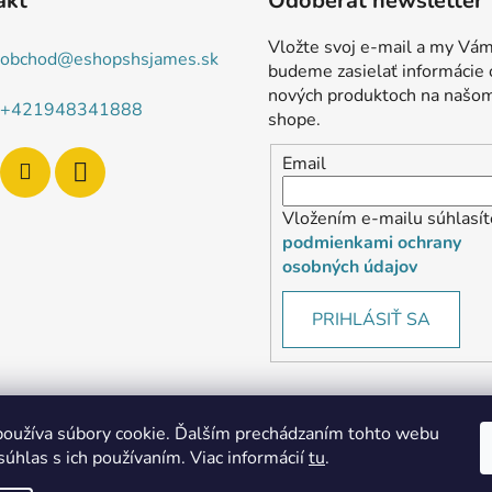
akt
Odoberať newsletter
Vložte svoj e-mail a my Vá
obchod
@
eshopshsjames.sk
budeme zasielať informácie 
nových produktoch na našo
+421948341888
shope.
Email
Vložením e-mailu súhlasít
podmienkami ochrany
osobných údajov
PRIHLÁSIŤ SA
oužíva súbory cookie. Ďalším prechádzaním tohto webu
súhlas s ich používaním. Viac informácií
tu
.
MôjPrvýEshop.sk
Shoptet.sk