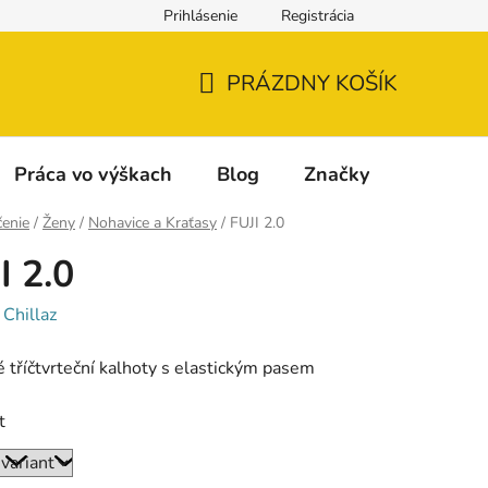
Prihlásenie
Registrácia
Napíšte nám
Reklamácia a vrátenie tovaru
Reklamačný fo
PRÁZDNY KOŠÍK
NÁKUPNÝ
KOŠÍK
Práca vo výškach
Blog
Značky
enie
/
Ženy
/
Nohavice a Kraťasy
/
FUJI 2.0
I 2.0
:
Chillaz
tříčtvrteční kalhoty s elastickým pasem
t