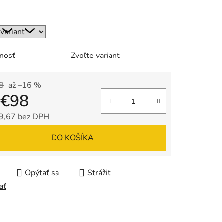
nosť
Zvoľte variant
8
až –16 %
d
€98
9,67
bez DPH
tková cena:
DO KOŠÍKA
Opýtať sa
Strážiť
ať