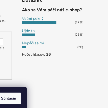
Dotazník
Ako sa Vám páči náš e-shop?
m
o
Veľmi pekný
m e-
(67%)
Ujde to
(25%)
Nepáči sa mi
(8%)
e s
Počet hlasov:
36
Súhlasím