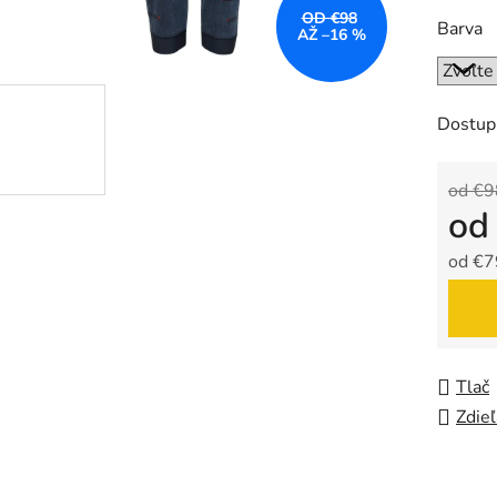
OD €98
Barva
AŽ –16 %
Dostup
od €9
o
od
€7
Jedno
Tlač
Zdieľ