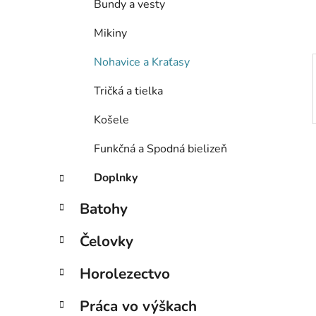
Bundy a vesty
l
Mikiny
Nohavice a Kraťasy
Tričká a tielka
Košele
Funkčná a Spodná bielizeň
Doplnky
Batohy
Čelovky
Horolezectvo
Práca vo výškach