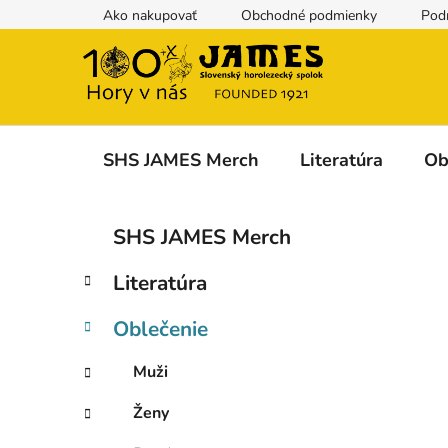
Prejsť
Ako nakupovať
Obchodné podmienky
Pod
na
obsah
SHS JAMES Merch
Literatúra
Ob
B
K
Preskočiť
SHS JAMES Merch
a
kategórie
o
t
č
Literatúra
e
n
g
ý
Oblečenie
ó
p
r
Muži
i
a
e
n
Ženy
e