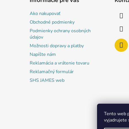
Informácie pre vás
Kont
p
ä
Ako nakupovať
t
Obchodné podmienky
i
Podmienky ochrany osobných
e
údajov
Možnosti dopravy a platby
Napíšte nám
Reklamácia a vrátenie tovaru
Reklamačný formulár
SHS JAMES web
Tento web p
vyjadrujete 