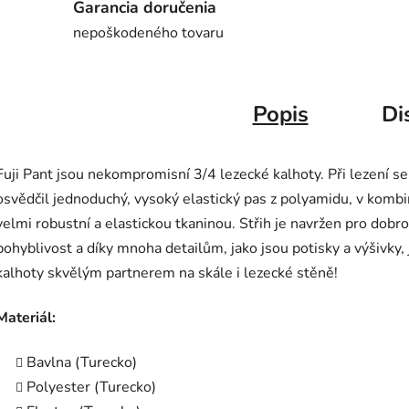
Garancia doručenia
nepoškodeného tovaru
Popis
Di
Fuji Pant jsou nekompromisní 3/4 lezecké kalhoty. Při lezení se
osvědčil jednoduchý, vysoký elastický pas z polyamidu, v kombi
velmi robustní a elastickou tkaninou. Střih je navržen pro dobr
pohyblivost a díky mnoha detailům, jako jsou potisky a výšivky,
kalhoty skvělým partnerem na skále i lezecké stěně!
Materiál:
Bavlna (Turecko)
Polyester (Turecko)