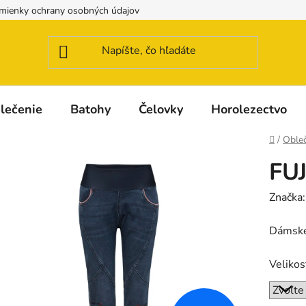
mienky ochrany osobných údajov
Možnosti dopravy a platby
lečenie
Batohy
Čelovky
Horolezectvo
Domov
/
Obleč
FUJ
Značka
Dámské 
Velikos