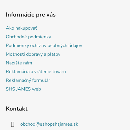
Z
á
Informácie pre vás
p
ä
Ako nakupovať
t
Obchodné podmienky
i
Podmienky ochrany osobných údajov
e
Možnosti dopravy a platby
Napíšte nám
Reklamácia a vrátenie tovaru
Reklamačný formulár
SHS JAMES web
Kontakt
obchod
@
eshopshsjames.sk