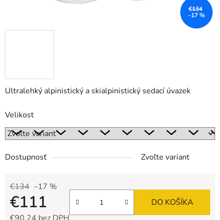
€134
–17 %
Ultralehký alpinistický a skialpinistický sedací úvazek
Velikost
Dostupnosť
Zvoľte variant
€134
–17 %
€111
DO KOŠÍKA
€90,24 bez DPH