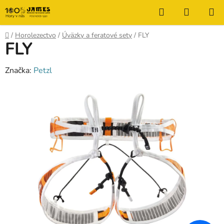
Prejsť
Hľadať
NÁKUP
na
KOŠÍK
obsah
Domov
/
Horolezectvo
/
Úväzky a feratové sety
/
FLY
FLY
Značka:
Petzl