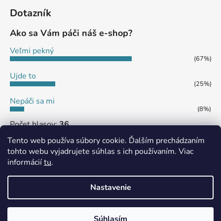
Dotazník
Ako sa Vám páči náš e-shop?
Veľmi pekný
(67%)
Ujde to
(25%)
Nepáči sa mi
(8%)
Počet hlasov:
36
Tento web používa súbory cookie. Ďalším prechádzaním
tohto webu vyjadrujete súhlas s ich používaním. Viac
informácií
tu
.
MôjPrvýEshop.sk
Shoptet.sk
Nastavenie
Vytvoril Shoptet
Súhlasím