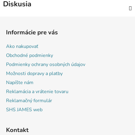
Diskusia
Z
á
Informácie pre vás
p
ä
Ako nakupovať
t
Obchodné podmienky
i
Podmienky ochrany osobných údajov
e
Možnosti dopravy a platby
Napíšte nám
Reklamácia a vrátenie tovaru
Reklamačný formulár
SHS JAMES web
Kontakt