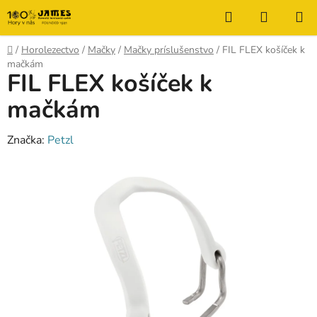
Prejsť
Hľadať
NÁKUP
na
KOŠÍK
obsah
Domov
/
Horolezectvo
/
Mačky
/
Mačky príslušenstvo
/
FIL FLEX košíček k
mačkám
FIL FLEX košíček k
mačkám
Značka:
Petzl