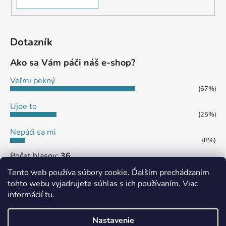
Dotazník
Ako sa Vám páči náš e-shop?
Veľmi pekný
(67%)
Ujde to
(25%)
Nepáči sa mi
(8%)
Počet hlasov:
36
Tento web používa súbory cookie. Ďalším prechádzaním
tohto webu vyjadrujete súhlas s ich používaním. Viac
informácií
tu
.
MôjPrvýEshop.sk
Shoptet.sk
Nastavenie