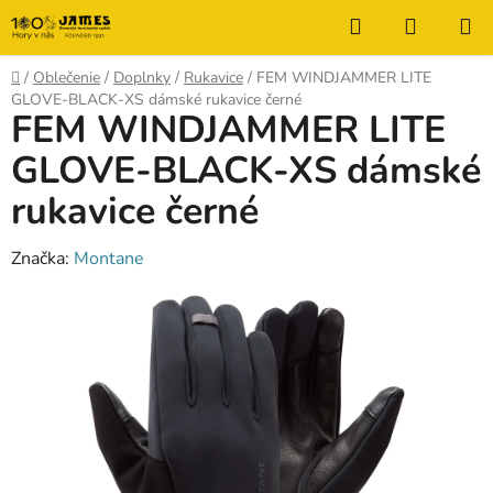
Prejsť
Hľadať
NÁKUP
na
KOŠÍK
obsah
Domov
/
Oblečenie
/
Doplnky
/
Rukavice
/
FEM WINDJAMMER LITE
GLOVE-BLACK-XS dámské rukavice černé
FEM WINDJAMMER LITE
GLOVE-BLACK-XS dámské
rukavice černé
Značka:
Montane