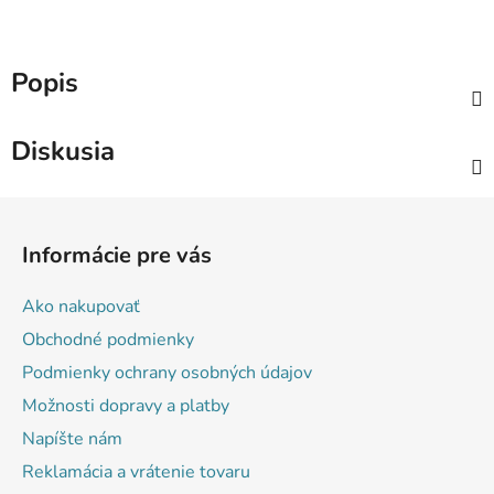
Popis
Diskusia
Z
á
Informácie pre vás
p
ä
Ako nakupovať
t
Obchodné podmienky
i
Podmienky ochrany osobných údajov
e
Možnosti dopravy a platby
Napíšte nám
Reklamácia a vrátenie tovaru