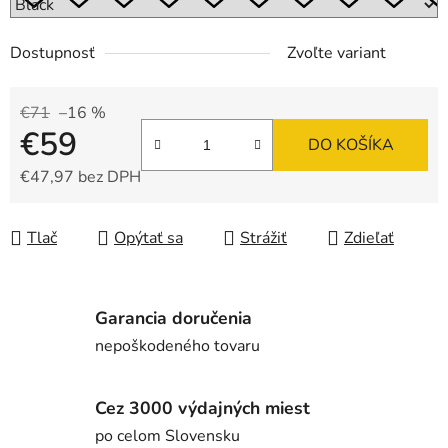
Dostupnosť
Zvoľte variant
€71
–16 %
€59
DO KOŠÍKA
€47,97 bez DPH
Jednotková cena:
Tlač
Opýtať sa
Strážiť
Zdieľať
Garancia doručenia
nepoškodeného tovaru
Cez 3000 výdajných miest
po celom Slovensku