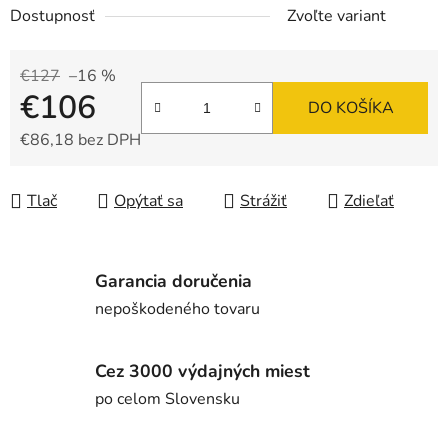
Dostupnosť
Zvoľte variant
€127
–16 %
€106
DO KOŠÍKA
€86,18 bez DPH
Jednotková cena:
Tlač
Opýtať sa
Strážiť
Zdieľať
Garancia doručenia
nepoškodeného tovaru
Cez 3000 výdajných miest
po celom Slovensku