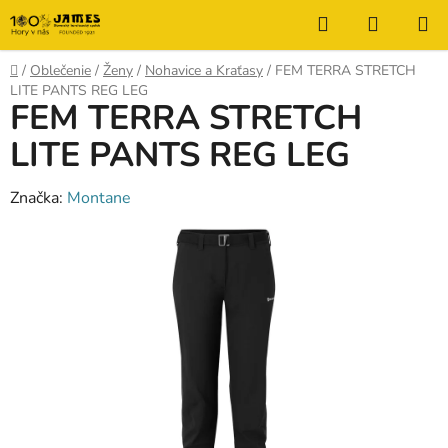
Prejsť
Hľadať
NÁKUP
na
KOŠÍK
obsah
Domov
/
Oblečenie
/
Ženy
/
Nohavice a Kraťasy
/
FEM TERRA STRETCH
LITE PANTS REG LEG
FEM TERRA STRETCH
LITE PANTS REG LEG
Značka:
Montane