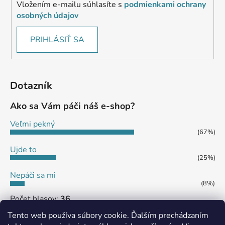
Vložením e-mailu súhlasíte s
podmienkami ochrany
osobných údajov
PRIHLÁSIŤ SA
Dotazník
Ako sa Vám páči náš e-shop?
Veľmi pekný
(67%)
Ujde to
(25%)
Nepáči sa mi
(8%)
Počet hlasov:
36
Tento web používa súbory cookie. Ďalším prechádzaním