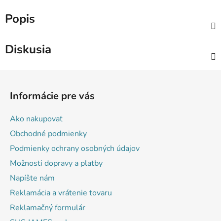
Popis
Diskusia
Z
á
Informácie pre vás
p
ä
Ako nakupovať
t
Obchodné podmienky
i
Podmienky ochrany osobných údajov
e
Možnosti dopravy a platby
Napíšte nám
Reklamácia a vrátenie tovaru
Reklamačný formulár