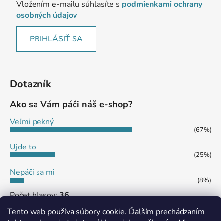
Vložením e-mailu súhlasíte s
podmienkami ochrany
osobných údajov
PRIHLÁSIŤ SA
Dotazník
Ako sa Vám páči náš e-shop?
Veľmi pekný
(67%)
Ujde to
(25%)
Nepáči sa mi
(8%)
Počet hlasov:
36
Tento web používa súbory cookie. Ďalším prechádzaním