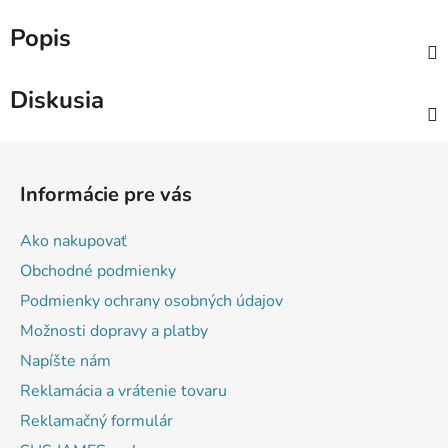
Popis
Diskusia
Z
á
Informácie pre vás
p
ä
Ako nakupovať
t
Obchodné podmienky
i
Podmienky ochrany osobných údajov
e
Možnosti dopravy a platby
Napíšte nám
Reklamácia a vrátenie tovaru
Reklamačný formulár