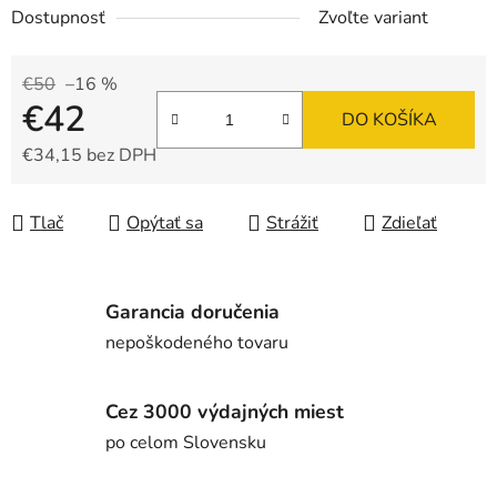
Dostupnosť
Zvoľte variant
€50
–16 %
€42
DO KOŠÍKA
€34,15 bez DPH
Jednotková cena:
Tlač
Opýtať sa
Strážiť
Zdieľať
Garancia doručenia
nepoškodeného tovaru
Cez 3000 výdajných miest
po celom Slovensku