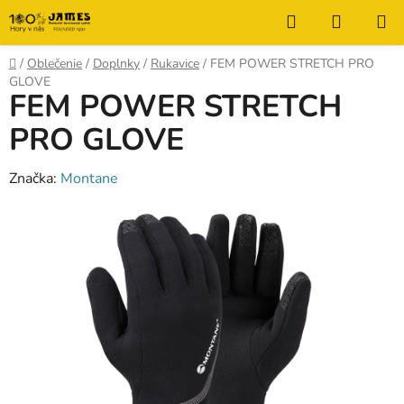
Prejsť
Hľadať
NÁKUP
na
KOŠÍK
obsah
Domov
/
Oblečenie
/
Doplnky
/
Rukavice
/
FEM POWER STRETCH PRO
GLOVE
FEM POWER STRETCH
PRO GLOVE
Značka:
Montane