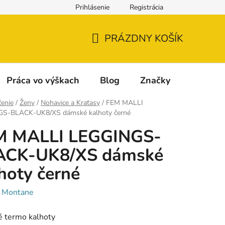
Prihlásenie
Registrácia
Napíšte nám
Reklamácia a vrátenie tovaru
Reklamačný fo
PRÁZDNY KOŠÍK
NÁKUPNÝ
KOŠÍK
Práca vo výškach
Blog
Značky
enie
/
Ženy
/
Nohavice a Kraťasy
/
FEM MALLI
S-BLACK-UK8/XS dámské kalhoty černé
M MALLI LEGGINGS-
ACK-UK8/XS dámské
hoty černé
:
Montane
 termo kalhoty