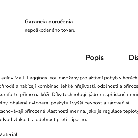
Garancia doručenia
nepoškodeného tovaru
Popis
Di
Legíny Malli Leggings jsou navrženy pro aktivní pohyb v horách 
přírodě a nabízejí kombinaci lehké hřejivosti, odolnosti a přiro
komfortu přímo na kůži. Díky technologii jádrem spřádané mer
vlny, obalené nylonem, poskytují vyšší pevnost a zároveň si
zachovávají přirozené vlastnosti merina, jako je regulace teplot
odvod vlhkosti a odolnost proti zápachu.
Materiál: