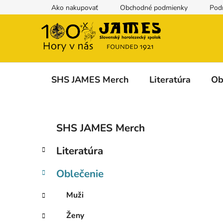
Prejsť
Ako nakupovať
Obchodné podmienky
Pod
na
obsah
SHS JAMES Merch
Literatúra
Ob
B
K
Preskočiť
SHS JAMES Merch
a
kategórie
o
t
č
Literatúra
e
n
g
ý
Oblečenie
ó
p
r
Muži
i
a
e
n
Ženy