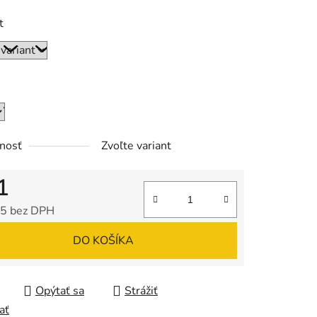
t
nosť
Zvoľte variant
1
5 bez DPH
tková cena:
DO KOŠÍKA
Opýtať sa
Strážiť
ať