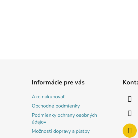
Z
á
Informácie pre vás
Kont
p
ä
Ako nakupovať
t
Obchodné podmienky
i
Podmienky ochrany osobných
e
údajov
Možnosti dopravy a platby