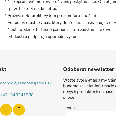
Nízkoprofilové merrow prošívání: poskytuje hladký a příj
povrch, který nikde netlačí
Pružný, nízkoprofilový lem pro komfortní nošení
Pohodlný elastický pas, který dobře sedí a usnadňuje vrst
Next To Skin Fit - těsně padnoucí střih zajišťuje efektivní 
vlhkosti a podporuje optimální výkon
akt
Odoberať newsletter
Vložte svoj e-mail a my Vá
obchod
@
eshopshsjames.sk
budeme zasielať informácie 
nových produktoch na našo
+421948341888
shope.
Email