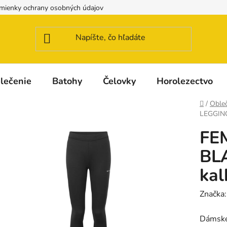
mienky ochrany osobných údajov
Možnosti dopravy a platby
lečenie
Batohy
Čelovky
Horolezectvo
Domov
/
Obleč
LEGGING
FE
BL
kal
Značka
Dámské