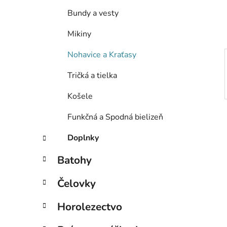
e
Bundy a vesty
l
Mikiny
Nohavice a Kraťasy
Tričká a tielka
Košele
Funkčná a Spodná bielizeň
Doplnky
Batohy
Čelovky
Horolezectvo