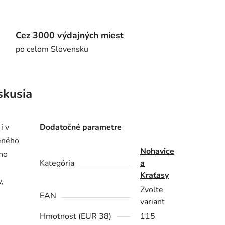
Cez 3000 výdajných miest
po celom Slovensku
skusia
i v
Dodatočné parametre
zeného
Nohavice
ino
Kategória
a
Kraťasy
y,
Zvoľte
EAN
variant
Hmotnost (EUR 38)
115