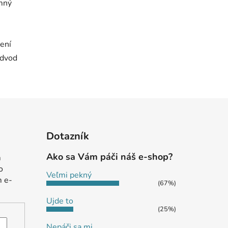
emný
vení
odvod
Dotazník
Ako sa Vám páči náš e-shop?
m
o
Veľmi pekný
m e-
(67%)
Ujde to
(25%)
Nepáči sa mi