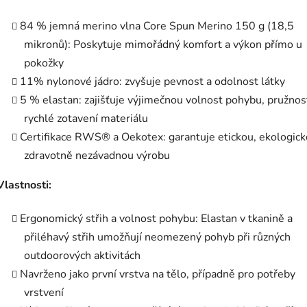
84 % jemná merino vlna Core Spun Merino 150 g (18,5
mikronů): Poskytuje mimořádný komfort a výkon přímo u
pokožky
11% nylonové jádro: zvyšuje pevnost a odolnost látky
5 % elastan: zajišťuje výjimečnou volnost pohybu, pružnos
rychlé zotavení materiálu
Certifikace RWS® a Oekotex: garantuje etickou, ekologick
zdravotně nezávadnou výrobu
Vlastnosti:
Ergonomický střih a volnost pohybu: Elastan v tkanině a
přiléhavý střih umožňují neomezený pohyb při různých
outdoorových aktivitách
Navrženo jako první vrstva na tělo, případně pro potřeby
vrstvení