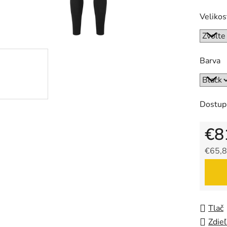
Velikos
Barva
Dostup
€8
€65,8
Jedno
Tlač
Zdieľ