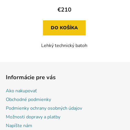
€210
DO KOŠÍKA
Lehký technický batoh
Z
á
Informácie pre vás
p
ä
Ako nakupovať
t
Obchodné podmienky
i
Podmienky ochrany osobných údajov
e
Možnosti dopravy a platby
Napíšte nám