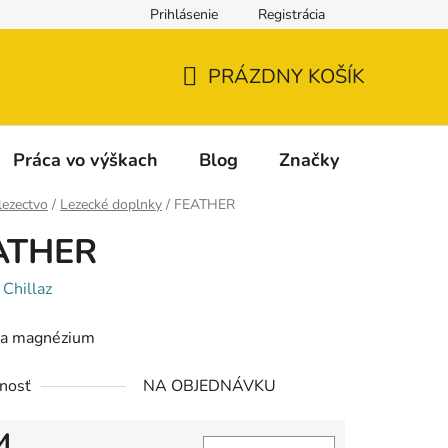
Prihlásenie
Registrácia
Napíšte nám
Reklamácia a vrátenie tovaru
Reklamačný fo
PRÁZDNY KOŠÍK
NÁKUPNÝ
KOŠÍK
Práca vo výškach
Blog
Značky
lezectvo
/
Lezecké doplnky
/
FEATHER
ATHER
:
Chillaz
 na magnézium
nosť
NA OBJEDNÁVKU
4