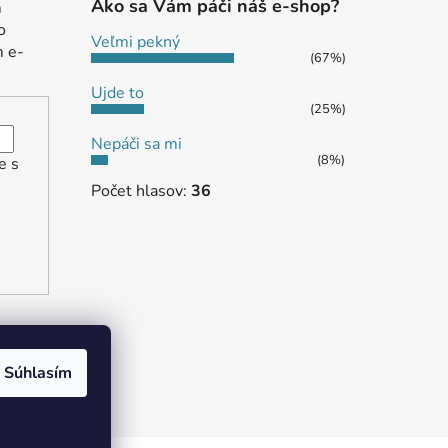
Ako sa Vám páči náš e-shop?
m
o
Veľmi pekný
m e-
(67%)
Ujde to
(25%)
Nepáči sa mi
(8%)
e s
Počet hlasov:
36
Súhlasím