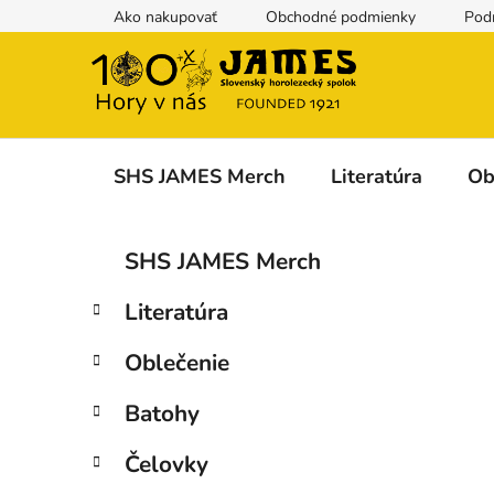
Prejsť
Ako nakupovať
Obchodné podmienky
Pod
na
obsah
SHS JAMES Merch
Literatúra
Ob
B
K
Preskočiť
SHS JAMES Merch
a
kategórie
o
t
č
Literatúra
e
n
g
ý
Oblečenie
ó
p
r
Batohy
i
a
e
n
Čelovky
e