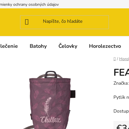
mienky ochrany osobných údajov
Možnosti dopravy a platby
lečenie
Batohy
Čelovky
Horolezectvo
Domov
/
Horo
FE
Značka
Pytlík
Dostup
€3