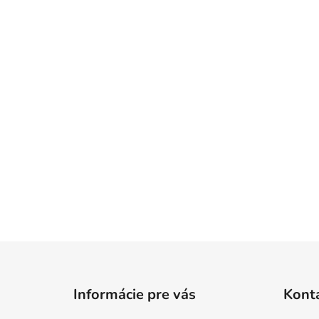
Z
á
Informácie pre vás
Kont
p