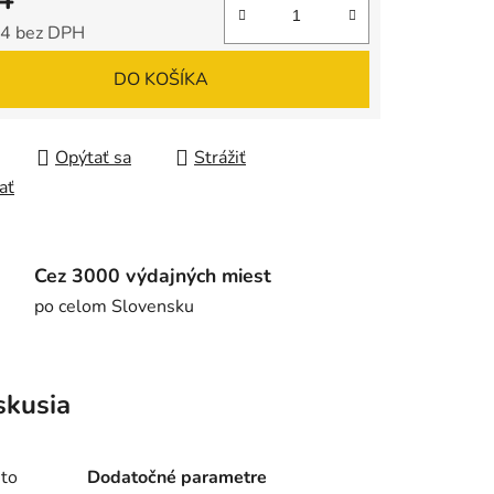
4 bez DPH
tková cena:
DO KOŠÍKA
Opýtať sa
Strážiť
ať
Cez 3000 výdajných miest
po celom Slovensku
skusia
 to
Dodatočné parametre