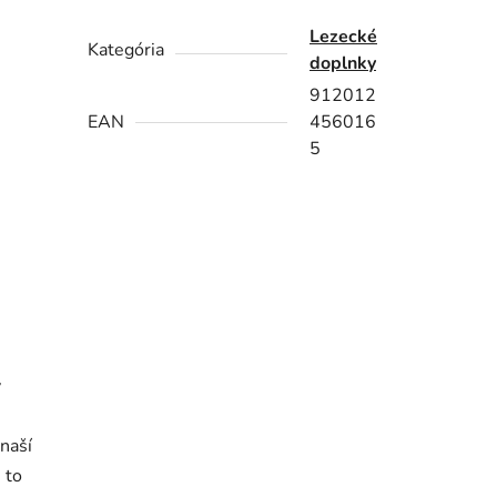
Lezecké
Kategória
doplnky
912012
EAN
456016
5
v
 naší
 to