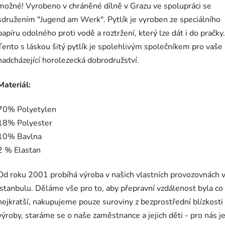
možné! Vyrobeno v chráněné dílně v Grazu ve spolupráci se
sdružením "Jugend am Werk". Pytlík je vyroben ze speciálního
papíru odolného proti vodě a roztržení, který lze dát i do pračky.
Tento s láskou šitý pytlík je spolehlivým společníkem pro vaše
nadcházející horolezecká dobrodružství.
Materiál:
70% Polyetylen
18% Polyester
10% Bavlna
2 % Elastan
Od roku 2001 probíhá výroba v našich vlastních provozovnách 
Istanbulu. Děláme vše pro to, aby přepravní vzdálenost byla co
nejkratší, nakupujeme pouze suroviny z bezprostřední blízkosti
výroby, staráme se o naše zaměstnance a jejich děti - pro nás je