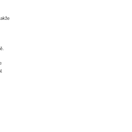
takže
ě.
e
l