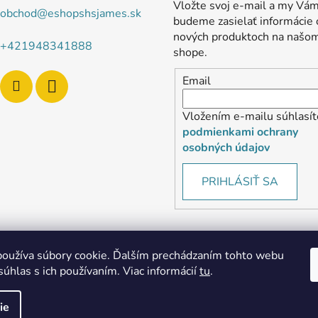
Vložte svoj e-mail a my Vá
obchod
@
eshopshsjames.sk
budeme zasielať informácie 
nových produktoch na našo
+421948341888
shope.
Email
Vložením e-mailu súhlasít
podmienkami ochrany
osobných údajov
PRIHLÁSIŤ SA
oužíva súbory cookie. Ďalším prechádzaním tohto webu
súhlas s ich používaním. Viac informácií
tu
.
MôjPrvýEshop.sk
Shoptet.sk
ie