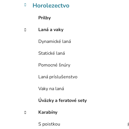
l
Horolezectvo
Prilby
Laná a vaky
Dynamické laná
Statické laná
Pomocné šnúry
Laná príslušenstvo
Vaky na laná
Úväzky a feratové sety
Karabíny
S poistkou