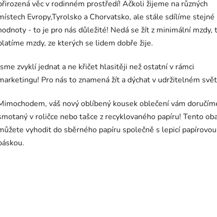
přirozená věc v rodinném prostředí! Ačkoli žijeme na různých
místech Evropy,Tyrolsko a Chorvatsko, ale stále sdílíme stejné
hodnoty - to je pro nás důležité! Nedá se žít z minimální mzdy, 
platíme mzdy, ze kterých se lidem dobře žije.
Jsme zvyklí jednat a ne křičet hlasitěji než ostatní v rámci
marketingu! Pro nás to znamená žít a dýchat v udržitelném svět
Mimochodem, váš nový oblíbený kousek oblečení vám doručím
smotaný v roličce nebo tašce z recyklovaného papíru! Tento oba
můžete vyhodit do sběrného papíru společně s lepicí papírovou
páskou.