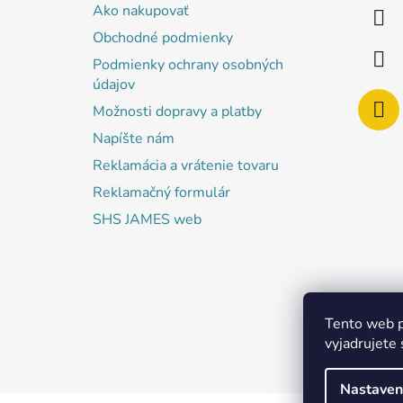
ä
Ako nakupovať
t
Obchodné podmienky
i
Podmienky ochrany osobných
e
údajov
Možnosti dopravy a platby
Napíšte nám
Reklamácia a vrátenie tovaru
Reklamačný formulár
SHS JAMES web
Tento web p
vyjadrujete 
Nastaven