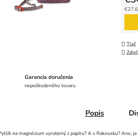
€27,6
Jedno
Tlač
Zdieľ
Garancia doručenia
nepoškodeného tovaru
Popis
Di
Pytlík na magnézium vyrobený z papíru? A v Rakousku? Ano, je