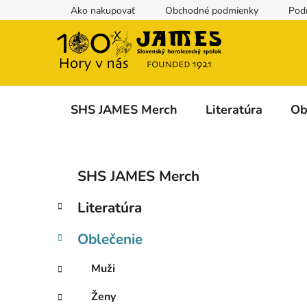
Prejsť
Ako nakupovať
Obchodné podmienky
Pod
na
obsah
SHS JAMES Merch
Literatúra
Ob
B
K
Preskočiť
SHS JAMES Merch
a
kategórie
o
t
č
Literatúra
e
n
g
ý
Oblečenie
ó
p
r
Muži
i
a
e
n
Ženy