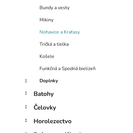
e
Bundy a vesty
l
Mikiny
Nohavice a Kraťasy
Tričká a tielka
Košele
Funkčná a Spodná bielizeň
Doplnky
Batohy
Čelovky
Horolezectvo