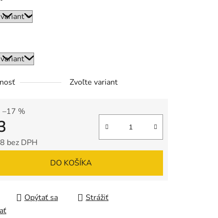
nosť
Zvoľte variant
–17 %
3
8 bez DPH
tková cena:
DO KOŠÍKA
Opýtať sa
Strážiť
ať