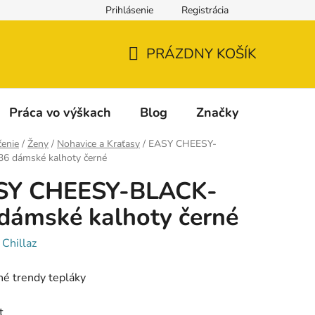
Prihlásenie
Registrácia
Napíšte nám
Reklamácia a vrátenie tovaru
Reklamačný fo
PRÁZDNY KOŠÍK
NÁKUPNÝ
KOŠÍK
Práca vo výškach
Blog
Značky
enie
/
Ženy
/
Nohavice a Kraťasy
/
EASY CHEESY-
6 dámské kalhoty černé
SY CHEESY-BLACK-
dámské kalhoty černé
:
Chillaz
é trendy tepláky
t