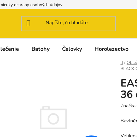
mienky ochrany osobných údajov
Možnosti dopravy a platby
lečenie
Batohy
Čelovky
Horolezectvo
Domov
/
Obleč
BLACK-3
EA
36 
Značka
Bavlněn
Velikos