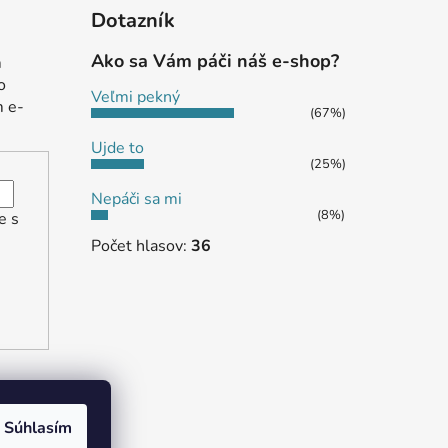
Dotazník
Ako sa Vám páči náš e-shop?
m
o
Veľmi pekný
m e-
(67%)
Ujde to
(25%)
Nepáči sa mi
(8%)
e s
Počet hlasov:
36
Súhlasím