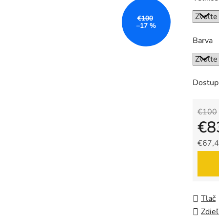
€100
–17 %
Barva
Dostup
€100
€8
€67,4
Jedno
Tlač
Zdieľ