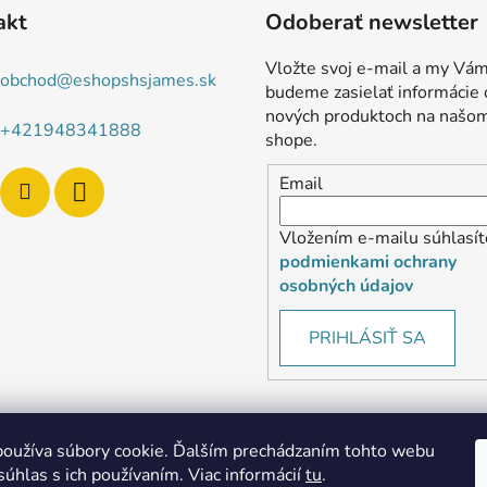
akt
Odoberať newsletter
Vložte svoj e-mail a my Vá
obchod
@
eshopshsjames.sk
budeme zasielať informácie 
nových produktoch na našo
+421948341888
shope.
Email
Vložením e-mailu súhlasít
podmienkami ochrany
osobných údajov
PRIHLÁSIŤ SA
oužíva súbory cookie. Ďalším prechádzaním tohto webu
súhlas s ich používaním. Viac informácií
tu
.
MôjPrvýEshop.sk
Shoptet.sk