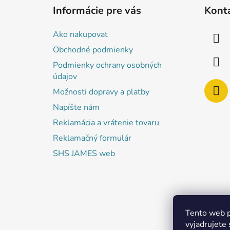
á
Informácie pre vás
Kont
p
ä
Ako nakupovať
t
Obchodné podmienky
i
Podmienky ochrany osobných
e
údajov
Možnosti dopravy a platby
Napíšte nám
Reklamácia a vrátenie tovaru
Reklamačný formulár
SHS JAMES web
Tento web p
vyjadrujete 