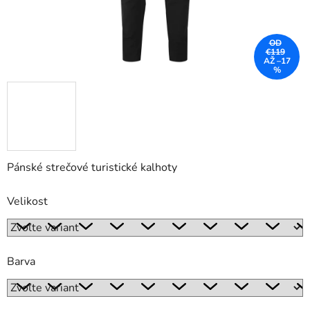
OD
€119
AŽ –17
%
Pánské strečové turistické kalhoty
Velikost
Barva