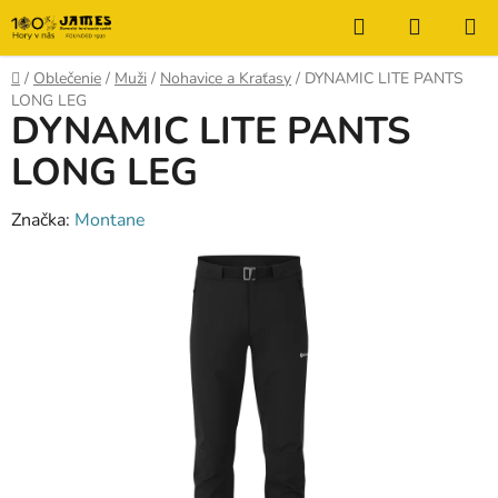
Prejsť
Hľadať
NÁKUP
na
KOŠÍK
obsah
Domov
/
Oblečenie
/
Muži
/
Nohavice a Kraťasy
/
DYNAMIC LITE PANTS
LONG LEG
DYNAMIC LITE PANTS
LONG LEG
Značka:
Montane