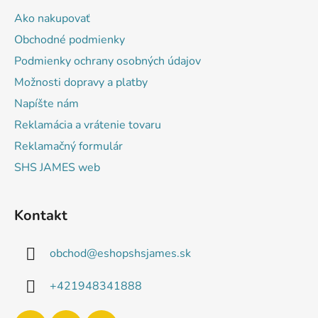
ä
Ako nakupovať
t
Obchodné podmienky
i
Podmienky ochrany osobných údajov
e
Možnosti dopravy a platby
Napíšte nám
Reklamácia a vrátenie tovaru
Reklamačný formulár
SHS JAMES web
Kontakt
obchod
@
eshopshsjames.sk
+421948341888