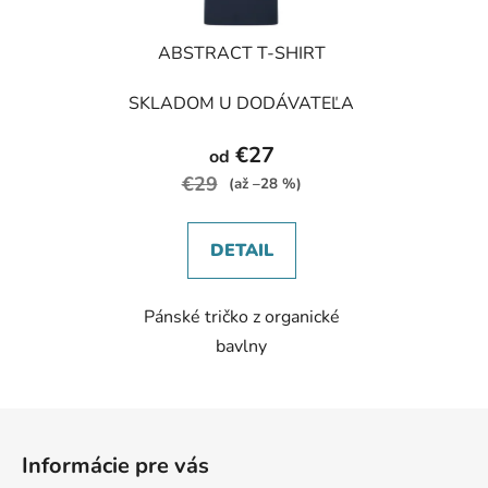
ABSTRACT T-SHIRT
SKLADOM U DODÁVATEĽA
€27
od
€29
(až –28 %)
DETAIL
Pánské tričko z organické
bavlny
Z
á
Informácie pre vás
p