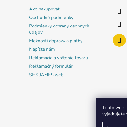
ä
Ako nakupovať
t
Obchodné podmienky
i
Podmienky ochrany osobných
e
údajov
Možnosti dopravy a platby
Napíšte nám
Reklamácia a vrátenie tovaru
Reklamačný formulár
SHS JAMES web
Tento web p
vyjadrujete 