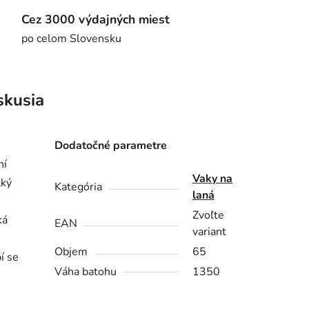
Cez 3000 výdajných miest
po celom Slovensku
skusia
Dodatočné parametre
ní
Vaky na
lký
Kategória
laná
Zvoľte
ká
EAN
variant
Objem
65
í se
Váha batohu
1350