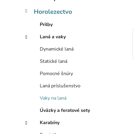
e
l
Horolezectvo
Prilby
Laná a vaky
Dynamické laná
Statické laná
Pomocné šnúry
Laná príslušenstvo
Vaky na laná
Úväzky a feratové sety
Karabíny