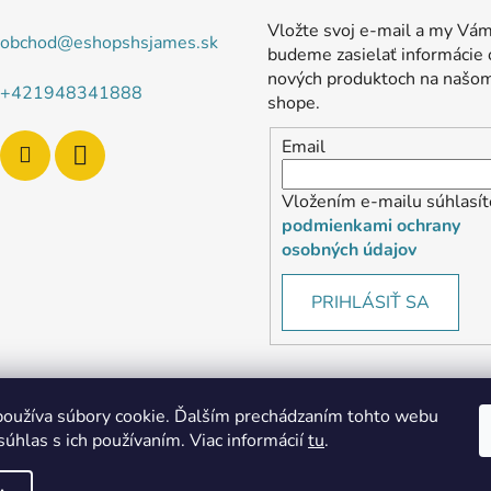
Vložte svoj e-mail a my Vá
obchod
@
eshopshsjames.sk
budeme zasielať informácie 
nových produktoch na našo
+421948341888
shope.
Email
Vložením e-mailu súhlasít
podmienkami ochrany
osobných údajov
PRIHLÁSIŤ SA
oužíva súbory cookie. Ďalším prechádzaním tohto webu
súhlas s ich používaním. Viac informácií
tu
.
MôjPrvýEshop.sk
Shoptet.sk