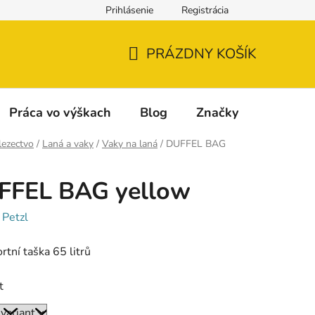
Prihlásenie
Registrácia
Napíšte nám
Reklamácia a vrátenie tovaru
Reklamačný fo
PRÁZDNY KOŠÍK
NÁKUPNÝ
KOŠÍK
Práca vo výškach
Blog
Značky
lezectvo
/
Laná a vaky
/
Vaky na laná
/
DUFFEL BAG
FFEL BAG yellow
:
Petzl
rtní taška 65 litrů
t