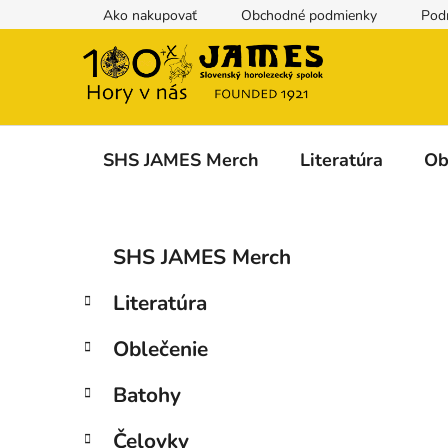
Prejsť
Ako nakupovať
Obchodné podmienky
Pod
na
obsah
SHS JAMES Merch
Literatúra
Ob
B
K
Preskočiť
SHS JAMES Merch
a
kategórie
o
t
č
Literatúra
e
n
g
ý
Oblečenie
ó
p
r
Batohy
i
a
e
n
Čelovky