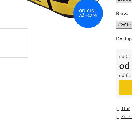
OD €161
Barva
AŽ –17 %
Dostup
od €
o
od
€1
Jedno
Tlač
Zdieľ