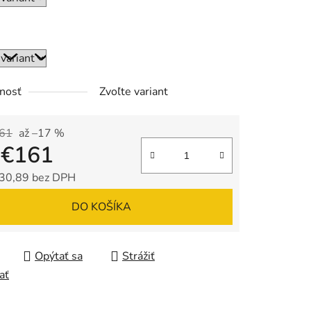
nosť
Zvoľte variant
161
až –17 %
d
€161
30,89
bez DPH
tková cena:
DO KOŠÍKA
Opýtať sa
Strážiť
ať