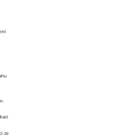
ení
ahu
u,
kaci
i ze