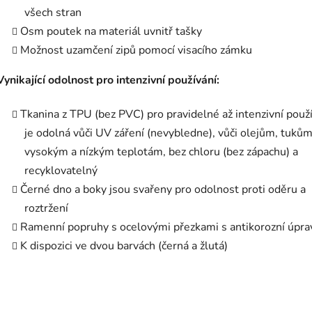
všech stran
Osm poutek na materiál uvnitř tašky
Možnost uzamčení zipů pomocí visacího zámku
Vynikající odolnost pro intenzivní používání:
Tkanina z TPU (bez PVC) pro pravidelné až intenzivní použí
je odolná vůči UV záření (nevybledne), vůči olejům, tukům
vysokým a nízkým teplotám, bez chloru (bez zápachu) a
recyklovatelný
Černé dno a boky jsou svařeny pro odolnost proti oděru a
roztržení
Ramenní popruhy s ocelovými přezkami s antikorozní úpr
K dispozici ve dvou barvách (černá a žlutá)