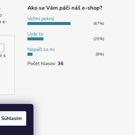
Ako sa Vám páči náš e-shop?
m
o
Veľmi pekný
m e-
(67%)
Ujde to
(25%)
Nepáči sa mi
(8%)
e s
Počet hlasov:
36
Súhlasím