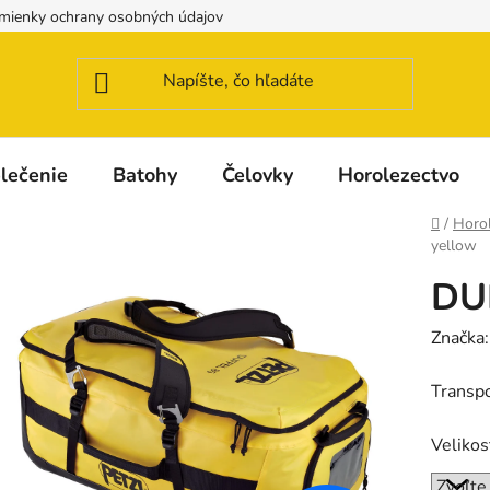
mienky ochrany osobných údajov
Možnosti dopravy a platby
lečenie
Batohy
Čelovky
Horolezectvo
Domov
/
Horo
yellow
DU
Značka
Transpo
Velikos