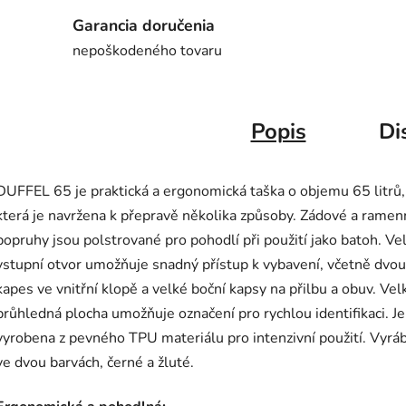
Garancia doručenia
nepoškodeného tovaru
Popis
Di
DUFFEL 65 je praktická a ergonomická taška o objemu 65 litrů,
která je navržena k přepravě několika způsoby. Zádové a ramen
popruhy jsou polstrované pro pohodlí při použití jako batoh. Ve
vstupní otvor umožňuje snadný přístup k vybavení, včetně dvou
kapes ve vnitřní klopě a velké boční kapsy na přilbu a obuv. Vel
průhledná plocha umožňuje označení pro rychlou identifikaci. Je
vyrobena z pevného TPU materiálu pro intenzivní použití. Vyráb
ve dvou barvách, černé a žluté.