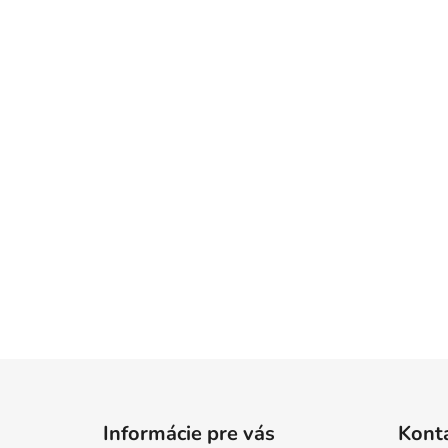
Z
á
Informácie pre vás
Kont
p