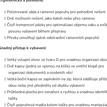
Ergonomická a pohodlná:
Polstrované záda a ramenní popruhy pro pohodlné nošení
Dvě možnosti nošení: jako batoh nebo přes rameno
Čtyři kompresní pásky pro optimalizaci objemu vaku a sníž
posunu vybavení během přepravy
Přezky umožňují úplné odstranění ramenních popruhů
Snadný přístup k vybavení:
Velký vstupní otvor ve tvaru D pro snadnou organizaci obs
Dvě kapsy (jedna se sponou na klíče) ve vnitřní klopě pro
organizaci dokumentů a osobních věcí
Velká boční kapsa se zapínáním na zip, která odděluje přilb
obuv nebo jiné předměty od zbytku vybavení
Průhledná plocha pro označení a rychlou a snadnou identifi
tašky
Čtyři popruhová madla kolem tašky pro snadnou manipulac