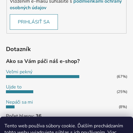
Vložením e-mailu súhlasíte s
podmienkami ochrany
osobných údajov
PRIHLÁSIŤ SA
Dotazník
Ako sa Vám páči náš e-shop?
Veľmi pekný
(67%)
Ujde to
(25%)
Nepáči sa mi
(8%)
Počet hlasov:
36
Tento web používa súbory cookie. Ďalším prechádzaním
tohto webu vyjadrujete súhlas s ich používaním. Viac