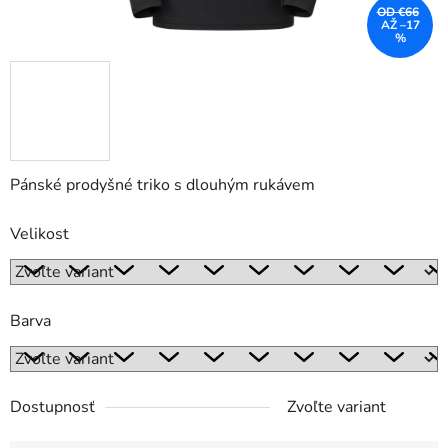
OD €66
AŽ –17
%
Pánské prodyšné triko s dlouhým rukávem
Velikost
Barva
Dostupnosť
Zvoľte variant