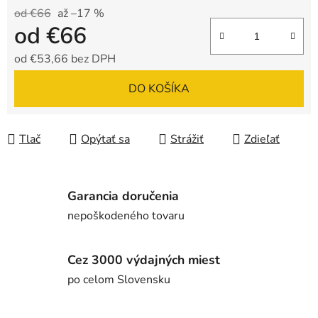
od €66
až –17 %
od
€66
od
€53,66
bez DPH
Jednotková cena:
DO KOŠÍKA
Tlač
Opýtať sa
Strážiť
Zdieľať
Garancia doručenia
nepoškodeného tovaru
Cez 3000 výdajných miest
po celom Slovensku