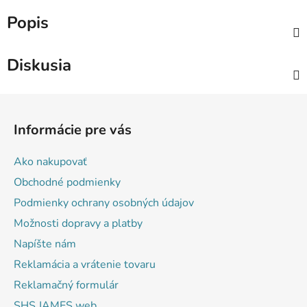
Popis
Diskusia
Z
á
Informácie pre vás
p
ä
Ako nakupovať
t
Obchodné podmienky
i
Podmienky ochrany osobných údajov
e
Možnosti dopravy a platby
Napíšte nám
Reklamácia a vrátenie tovaru
Reklamačný formulár
SHS JAMES web