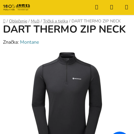
Prejsť
Hľadať
NÁKUP
na
KOŠÍK
obsah
Domov
/
Oblečenie
/
Muži
/
Tričká a tielka
/
DART THERMO ZIP NECK
DART THERMO ZIP NECK
Značka:
Montane