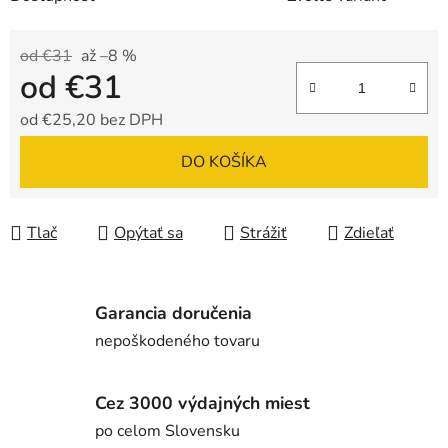
od €31
až –8 %
od
€31
od
€25,20
bez DPH
Jednotková cena:
DO KOŠÍKA
Tlač
Opýtať sa
Strážiť
Zdieľať
Garancia doručenia
nepoškodeného tovaru
Cez 3000 výdajných miest
po celom Slovensku