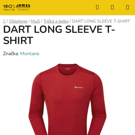
Prejsť
Hľadať
NÁKUP
na
KOŠÍK
obsah
Domov
/
Oblečenie
/
Muži
/
Tričká a tielka
/
DART LONG SLEEVE T-SHIRT
DART LONG SLEEVE T-
SHIRT
Značka:
Montane