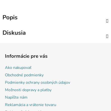
Popis
Diskusia
Z
á
Informácie pre vás
p
ä
Ako nakupovať
t
Obchodné podmienky
i
Podmienky ochrany osobných údajov
e
Možnosti dopravy a platby
Napíšte nám
Reklamácia a vrátenie tovaru