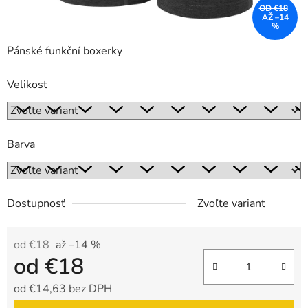
OD €18
AŽ –14
%
Pánské funkční boxerky
Velikost
Barva
Dostupnosť
Zvoľte variant
od €18
až –14 %
od
€18
od
€14,63
bez DPH