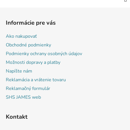
Z
á
Informácie pre vás
p
ä
Ako nakupovať
t
Obchodné podmienky
i
Podmienky ochrany osobných údajov
e
Možnosti dopravy a platby
Napíšte nám
Reklamácia a vrátenie tovaru
Reklamačný formulár
SHS JAMES web
Kontakt