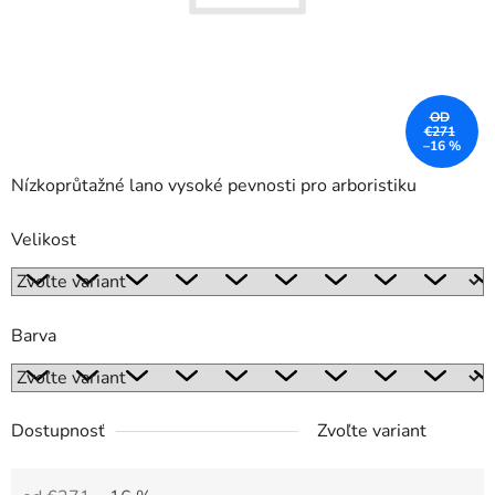
OD
€271
–16 %
Nízkoprůtažné lano vysoké pevnosti pro arboristiku
Velikost
Barva
Dostupnosť
Zvoľte variant