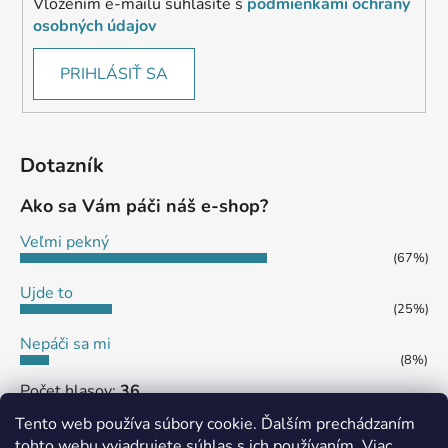
Vložením e-mailu súhlasíte s
podmienkami ochrany
osobných údajov
PRIHLÁSIŤ SA
Dotazník
Ako sa Vám páči náš e-shop?
Veľmi pekný
(67%)
Ujde to
(25%)
Nepáči sa mi
(8%)
Počet hlasov:
36
Tento web používa súbory cookie. Ďalším prechádzaním
tohto webu vyjadrujete súhlas s ich používaním. Viac