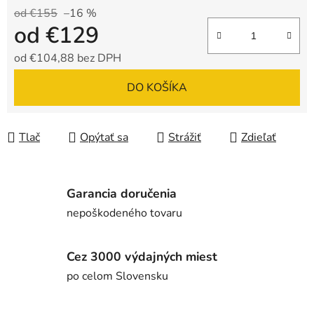
od €155
–16 %
od
€129
od
€104,88
bez DPH
Jednotková cena:
DO KOŠÍKA
Tlač
Opýtať sa
Strážiť
Zdieľať
Garancia doručenia
nepoškodeného tovaru
Cez 3000 výdajných miest
po celom Slovensku