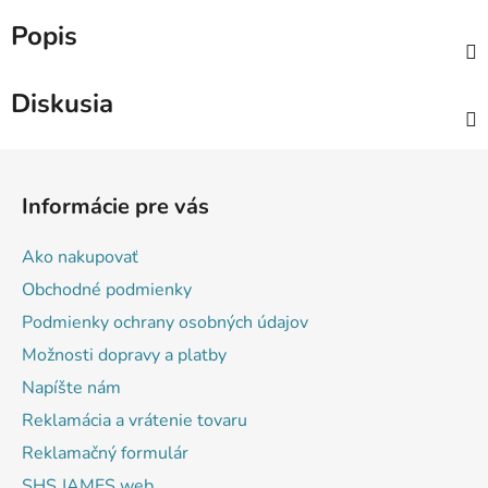
Popis
Diskusia
Z
á
Informácie pre vás
p
ä
Ako nakupovať
t
Obchodné podmienky
i
Podmienky ochrany osobných údajov
e
Možnosti dopravy a platby
Napíšte nám
Reklamácia a vrátenie tovaru
Reklamačný formulár
SHS JAMES web