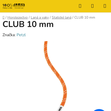
Prejsť
Hľadať
NÁKUP
na
KOŠÍK
obsah
Domov
/
Horolezectvo
/
Laná a vaky
/
Statické laná
/
CLUB 10 mm
CLUB 10 mm
Značka:
Petzl