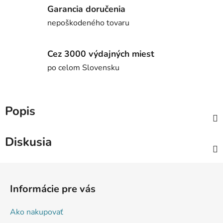
Garancia doručenia
nepoškodeného tovaru
Cez 3000 výdajných miest
po celom Slovensku
Popis
Diskusia
Z
á
Informácie pre vás
p
ä
Ako nakupovať
t