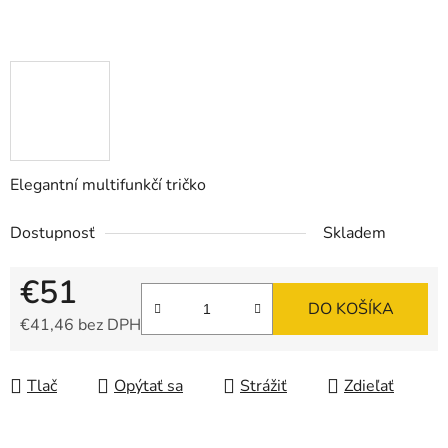
Elegantní multifunkčí tričko
Dostupnosť
Skladem
€51
DO KOŠÍKA
€41,46 bez DPH
Jednotková cena:
Tlač
Opýtať sa
Strážiť
Zdieľať