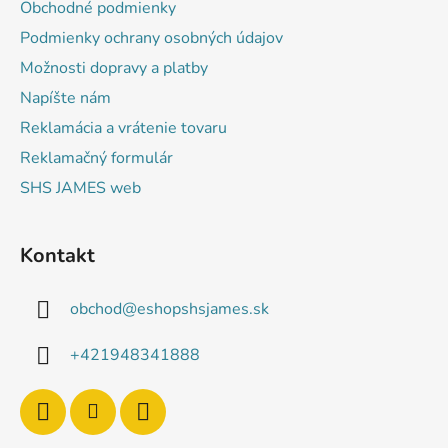
Obchodné podmienky
i
Podmienky ochrany osobných údajov
e
Možnosti dopravy a platby
Napíšte nám
Reklamácia a vrátenie tovaru
Reklamačný formulár
SHS JAMES web
Kontakt
obchod
@
eshopshsjames.sk
+421948341888