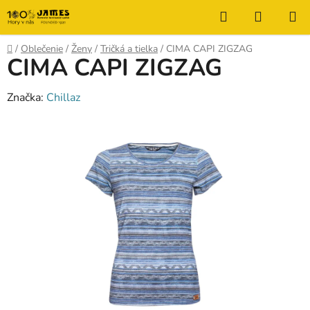
Prejsť
Hľadať
NÁKUP
na
KOŠÍK
obsah
Domov
/
Oblečenie
/
Ženy
/
Tričká a tielka
/
CIMA CAPI ZIGZAG
CIMA CAPI ZIGZAG
Značka:
Chillaz