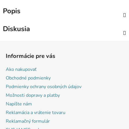
Popis
Diskusia
Z
á
Informácie pre vás
p
ä
Ako nakupovať
t
Obchodné podmienky
i
Podmienky ochrany osobných údajov
e
Možnosti dopravy a platby
Napíšte nám
Reklamácia a vrátenie tovaru
Reklamačný formulár