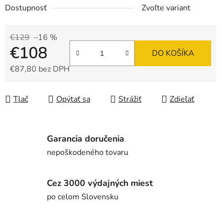
Dostupnosť
Zvoľte variant
€129
–16 %
€108
DO KOŠÍKA
€87,80 bez DPH
Jednotková cena:
Tlač
Opýtať sa
Strážiť
Zdieľať
Garancia doručenia
nepoškodeného tovaru
Cez 3000 výdajných miest
po celom Slovensku