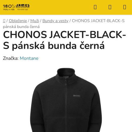
Prejsť
Hľadať
NÁKUP
na
KOŠÍK
obsah
Domov
/
Oblečenie
/
Muži
/
Bundy a vesty
/
CHONOS JACKET-BLACK-S
pánská bunda černá
CHONOS JACKET-BLACK-
S pánská bunda černá
Značka:
Montane