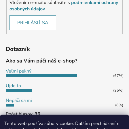
Vložením e-mailu súhlasíte s
podmienkami ochrany
osobných údajov
PRIHLÁSIŤ SA
Dotazník
Ako sa Vám páči náš e-shop?
Veľmi pekný
(67%)
Ujde to
(25%)
Nepáči sa mi
(8%)
Počet hlasov:
36
Tento web používa súbory cookie. Ďalším prechádzaním