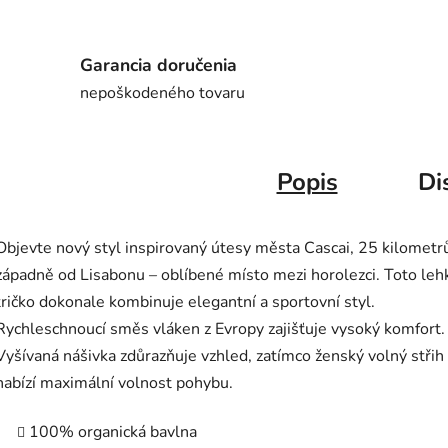
Garancia doručenia
nepoškodeného tovaru
Popis
Di
Objevte nový styl inspirovaný útesy města Cascai, 25 kilometr
západně od Lisabonu – oblíbené místo mezi horolezci. Toto leh
tričko dokonale kombinuje elegantní a sportovní styl.
Rychleschnoucí směs vláken z Evropy zajišťuje vysoký komfort.
Vyšívaná nášivka zdůrazňuje vzhled, zatímco ženský volný střih
nabízí maximální volnost pohybu.
100% organická bavlna