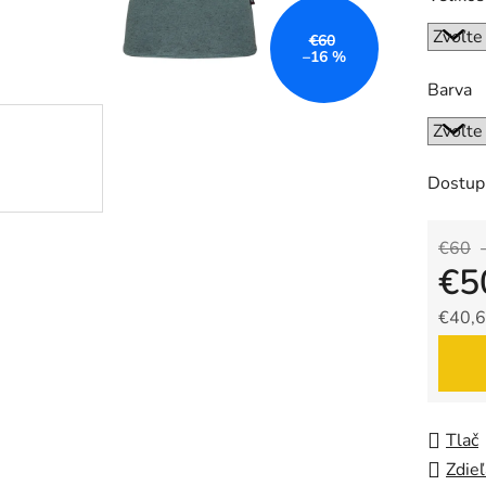
€60
–16 %
Barva
Dostup
€60
€5
€40,6
Jedno
Tlač
Zdieľ