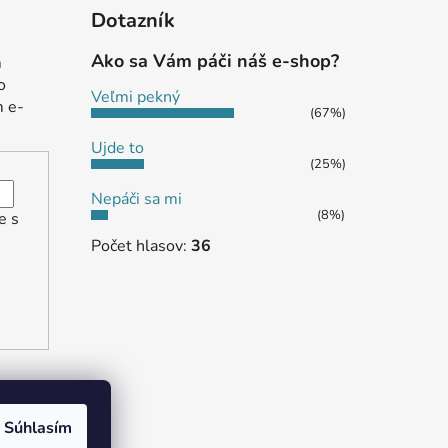
Dotazník
Ako sa Vám páči náš e-shop?
m
o
Veľmi pekný
m e-
(67%)
Ujde to
(25%)
Nepáči sa mi
(8%)
e s
Počet hlasov:
36
Súhlasím