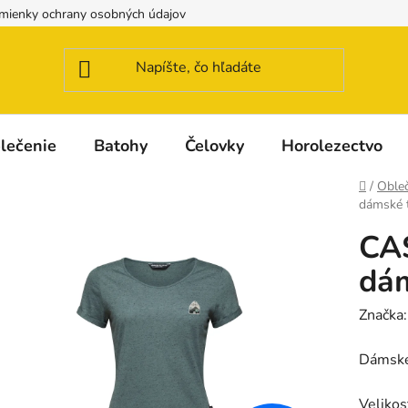
mienky ochrany osobných údajov
Možnosti dopravy a platby
lečenie
Batohy
Čelovky
Horolezectvo
Domov
/
Obleč
dámské t
CA
dám
Značka
Dámské 
Velikos