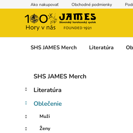
Prejsť
Ako nakupovať
Obchodné podmienky
Pod
na
obsah
SHS JAMES Merch
Literatúra
Ob
B
K
Preskočiť
SHS JAMES Merch
a
kategórie
o
t
č
Literatúra
e
n
g
ý
Oblečenie
ó
p
r
Muži
i
a
e
n
Ženy