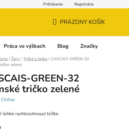
Prihlásenie
Registrácia
Napíšte nám
Reklamácia a vrátenie tovaru
Reklamačný fo
PRÁZDNY KOŠÍK
NÁKUPNÝ
KOŠÍK
Práca vo výškach
Blog
Značky
enie
/
Ženy
/
Tričká a tielka
/
CASCAIS-GREEN-32
ričko zelené
SCAIS-GREEN-32
ské tričko zelené
:
Chillaz
lehké rychleschnoucí tričko
t