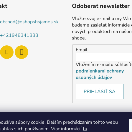
akt
Odoberať newsletter
Vložte svoj e-mail a my Vá
obchod
@
eshopshsjames.sk
budeme zasielať informácie 
nových produktoch na našo
+421948341888
shope.
Email
Vložením e-mailu súhlasít
podmienkami ochrany
osobných údajov
PRIHLÁSIŤ SA
oužíva súbory cookie. Ďalším prechádzaním tohto webu
súhlas s ich používaním. Viac informácií
tu
.
MôjPrvýEshop.sk
Shoptet.sk