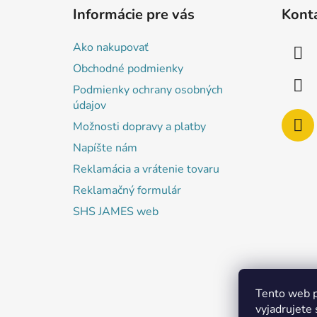
á
Informácie pre vás
Kont
p
ä
Ako nakupovať
t
Obchodné podmienky
i
Podmienky ochrany osobných
e
údajov
Možnosti dopravy a platby
Napíšte nám
Reklamácia a vrátenie tovaru
Reklamačný formulár
SHS JAMES web
Tento web p
vyjadrujete 