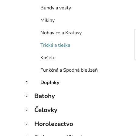
e
Bundy a vesty
l
Mikiny
Nohavice a Kraťasy
Tričká a tielka
Košele
Funkčná a Spodná bielizeň
Doplnky
Batohy
Čelovky
Horolezectvo