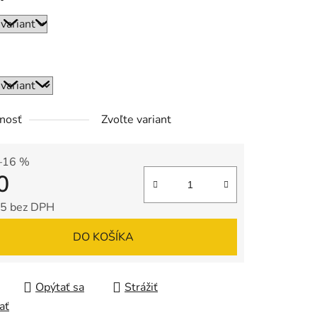
nosť
Zvoľte variant
–16 %
0
5 bez DPH
tková cena:
DO KOŠÍKA
Opýtať sa
Strážiť
ať