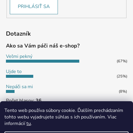
PRIHLÁSIŤ SA
Dotazník
Ako sa Vám páči náš e-shop?
Veľmi pekný
(67%)
Ujde to
(25%)
Nepáči sa mi
(8%)
Počet hlasov:
36
Tento web používa súbory cookie. Ďalším prechádzaním
tohto webu vyjadrujete súhlas s ich používaním. Viac
informácií
tu
.
MôjPrvýEshop.sk
Shoptet.sk