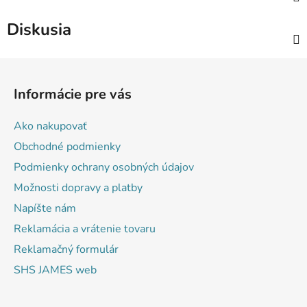
Diskusia
Z
á
Informácie pre vás
p
ä
Ako nakupovať
t
Obchodné podmienky
i
Podmienky ochrany osobných údajov
e
Možnosti dopravy a platby
Napíšte nám
Reklamácia a vrátenie tovaru
Reklamačný formulár
SHS JAMES web