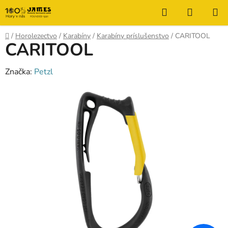
Prejsť
Hľadať
NÁKUP
na
KOŠÍK
obsah
Domov
/
Horolezectvo
/
Karabíny
/
Karabíny príslušenstvo
/
CARITOOL
CARITOOL
Značka:
Petzl