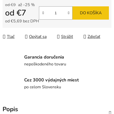
od €9
až –25 %
od
€7
DO KOŠÍKA
od
€5,69
bez DPH
Jednotková cena:
Tlač
Opýtať sa
Strážiť
Zdieľať
Garancia doručenia
nepoškodeného tovaru
Cez 3000 výdajných miest
po celom Slovensku
Popis