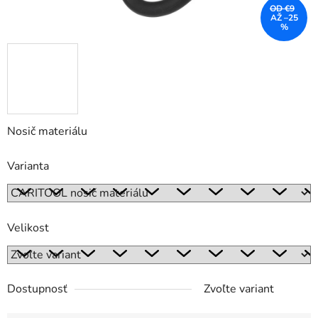
OD €9
AŽ –25
%
Nosič materiálu
Varianta
Velikost
Dostupnosť
Zvoľte variant