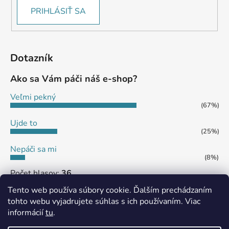
PRIHLÁSIŤ SA
Dotazník
Ako sa Vám páči náš e-shop?
Veľmi pekný
(67%)
Ujde to
(25%)
Nepáči sa mi
(8%)
Počet hlasov:
36
Tento web používa súbory cookie. Ďalším prechádzaním
tohto webu vyjadrujete súhlas s ich používaním. Viac
informácií
tu
.
MôjPrvýEshop.sk
Shoptet.sk