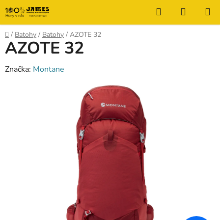
Prejsť
Hľadať
NÁKUP
na
KOŠÍK
obsah
Domov
/
Batohy
/
Batohy
/
AZOTE 32
AZOTE 32
Značka:
Montane