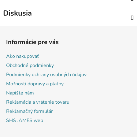
Diskusia
Z
á
Informácie pre vás
p
ä
Ako nakupovať
t
Obchodné podmienky
i
Podmienky ochrany osobných údajov
e
Možnosti dopravy a platby
Napíšte nám
Reklamácia a vrátenie tovaru
Reklamačný formulár
SHS JAMES web