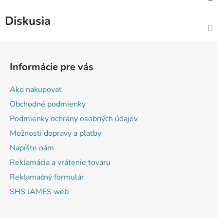
Diskusia
Z
á
Informácie pre vás
p
ä
Ako nakupovať
t
Obchodné podmienky
i
Podmienky ochrany osobných údajov
e
Možnosti dopravy a platby
Napíšte nám
Reklamácia a vrátenie tovaru
Reklamačný formulár
SHS JAMES web