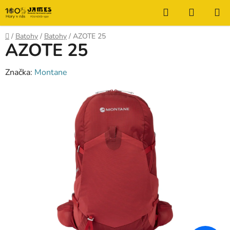
Prejsť
Hľadať
NÁKUP
na
KOŠÍK
obsah
Domov
/
Batohy
/
Batohy
/
AZOTE 25
AZOTE 25
Značka:
Montane