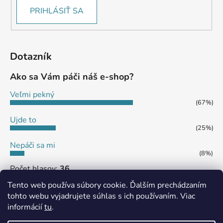
PRIHLÁSIŤ SA
Dotazník
Ako sa Vám páči náš e-shop?
Veľmi pekný
(67%)
Ujde to
(25%)
Nepáči sa mi
(8%)
Počet hlasov:
36
Tento web používa súbory cookie. Ďalším prechádzaním
tohto webu vyjadrujete súhlas s ich používaním. Viac
informácií
tu
.
MôjPrvýEshop.sk
Shoptet.sk