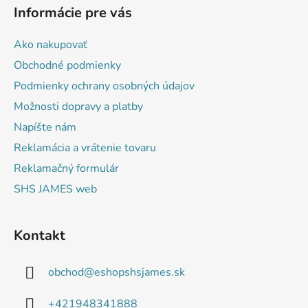
á
Informácie pre vás
p
ä
Ako nakupovať
t
Obchodné podmienky
i
Podmienky ochrany osobných údajov
e
Možnosti dopravy a platby
Napíšte nám
Reklamácia a vrátenie tovaru
Reklamačný formulár
SHS JAMES web
Kontakt
obchod
@
eshopshsjames.sk
+421948341888