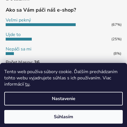
Ako sa Vám páči náš e-shop?
Veľmi pekný
(67%)
Ujde to
(25%)
Nepáči sa mi
(8%)
Počet hlasov:
36
Tento web používa súbory cookie. Ďalším prechádzaním
tohto webu vyjadrujete súhlas s ich používaním. Viac
informácií
tu
.
MôjPrvýEshop.sk
Shoptet.sk
Nastavenie
Vytvoril Shoptet
Súhlasím
Copyright 2026
eshop SHS JAMES
. Všetky práva
vyhradené.