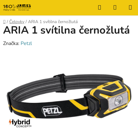
Prejsť
Hľadať
NÁKUP
na
KOŠÍK
obsah
Domov
/
Čelovky
/
ARIA 1 svítilna černožlutá
ARIA 1 svítilna černožlutá
Značka:
Petzl