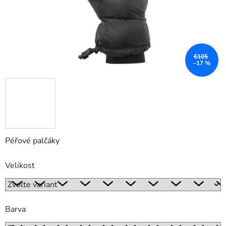
€105
–17 %
Péřové palčáky
Velikost
Barva