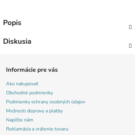
Popis
Diskusia
Z
á
Informácie pre vás
p
ä
Ako nakupovať
t
Obchodné podmienky
i
Podmienky ochrany osobných údajov
e
Možnosti dopravy a platby
Napíšte nám
Reklamácia a vrátenie tovaru