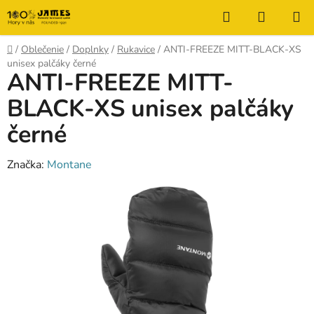
Prejsť
Hľadať
NÁKUP
na
KOŠÍK
obsah
Domov
/
Oblečenie
/
Doplnky
/
Rukavice
/
ANTI-FREEZE MITT-BLACK-XS
unisex palčáky černé
ANTI-FREEZE MITT-
BLACK-XS unisex palčáky
černé
Značka:
Montane