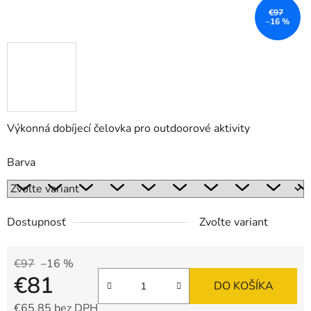
€97
–16 %
Výkonná dobíjecí čelovka pro outdoorové aktivity
Barva
Dostupnosť
Zvoľte variant
€97
–16 %
€81
DO KOŠÍKA
€65,85 bez DPH