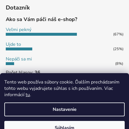
Dotazník
Ako sa Vám páči náš e-shop?
Veľmi pekný
(67%)
Ujde to
(25%)
Nepáči sa mi
(8%)
Počet hlasov:
36
Tento web používa súbory cookie. Ďalším prechádzaním
tohto webu vyjadrujete súhlas s ich používaním. Viac
informácií
tu
.
MôjPrvýEshop.sk
Shoptet.sk
Nastavenie
Vytvoril Shoptet
Súhlasím