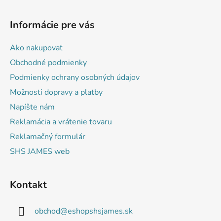
Z
á
Informácie pre vás
p
ä
Ako nakupovať
t
Obchodné podmienky
i
Podmienky ochrany osobných údajov
e
Možnosti dopravy a platby
Napíšte nám
Reklamácia a vrátenie tovaru
Reklamačný formulár
SHS JAMES web
Kontakt
obchod
@
eshopshsjames.sk